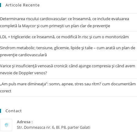
Articole Recente
Determinarea riscului cardiovascular: ce înseamnă, ce include evaluarea
completă la Maycor și cum primești un plan clar de prevenție
LDL + trigliceride: ce înseamnă, ce modifică în risc și cum o monitorizăm
Sindrom metabolic: tensiune, glicemie, lipide și talie – cum arată un plan de
prevenție cardiovasculară
Varice și insuficiență venoasă cronică: când ajunge compresia și când avem
nevoie de Doppler venos?
„Am puls mare dimineața”: somn, apnee, stres sau ritm? cum documentăm
corect
Contact
Adresa :
Str. Domneasca nr. 6, Bl. P8, parter Galati