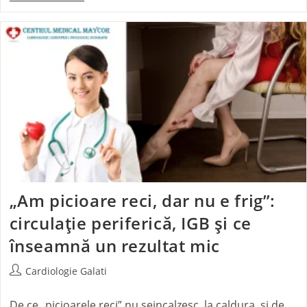
„Am picioare reci, dar nu e frig”:
circulație periferică, IGB și ce
înseamnă un rezultat mic
Cardiologie Galati
De ce „picioarele reci” nu seincalzesc la caldura și de