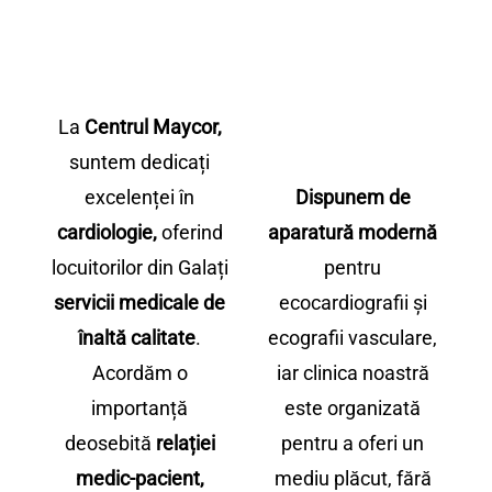
La
Centrul Maycor,
suntem dedicați
excelenței în
Dispunem de
cardiologie,
oferind
aparatură modernă
locuitorilor din Galați
pentru
servicii medicale de
ecocardiografii și
înaltă calitate
.
ecografii vasculare,
Acordăm o
iar clinica noastră
importanță
este organizată
deosebită
relației
pentru a oferi un
medic-pacient,
mediu plăcut, fără