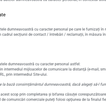
ate
atele dumneavoastră cu caracter personal pe care le furnizați în 
 în cadrul secțiunii de contact / întrebări / reclamații, în măsura î
datele dumneavoastră cu caracter personal astfel:
prin intermediul mijloacelor de comunicare la distanţă (e-mail, s
L, prin intermediul Site-ului.
e la bază consimțământul dumneavoastră, dacă alegeți să-l furn
 acest scop prin completarea și bifarea căsuței corespunzătoare
 de comunicări comerciale puteți folosi opţiunea de la finalul fi