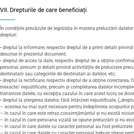
VII. Drepturile de care beneficiați
În condițiile prevăzute de legislația în materia prelucrării datelo
drepturi:
• dreptul la informare, respectiv dreptul de a primi detalii privi
descrise în prezentul document;
• dreptul de acces la date, respectiv dreptul de a obține confirm
personal, precum și detalii privind activitățile de prelucrare pre
destinatarii sau categoriile de destinatari ai datelor, etc;
• dreptul la rectificare, respectiv dreptul de a obține corectarea,
inexacte/ nejustificate, precum și completarea datelor incomplet
transmise datele, cu excepția cazului în care acest lucru se dov
• dreptul la ștergerea datelor, fără întârzieri nejustificate, („drep
– acestea nu mai sunt necesare pentru îndeplinirea scopurilor pe
– în cazul în care este retras consimțământul și nu există niciun 
– în cazul în care persoana vizată se opune prelucrării și nu exi
– în cazul în care datele cu caracter personal au fost prelucrate i
– în cazul în care datele cu caracter personal trebuie șterse pent