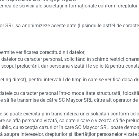
rirea de servicii ale societății informaționale conform dreptului 
ycor SRL să anonimizeze aceste date (lipsindu-le astfel de caracte
rmite verificarea corectitudinii datelor;
datelor cu caracter personal, solicitând în schimb restricționarea u
scopul prelucrării, dar persoana vizată i le solicită pentru const
ting direct), pentru intervalul de timp în care se verifică dacă dr
mi datele cu caracter personal într-o modalitate structurată, folosi
date să fie transmise de către SC Maycor SRL către alt operator de
are se poate exercita prin transmiterea unei solicitări conform celo
re se află persoana vizată, ca datele care o vizează să fie preluc
 public, cu excepția cazurilor în care SC Maycor SRL poate demo
ă asupra intereselor, drepturilor și libertăților persoanelor vizat