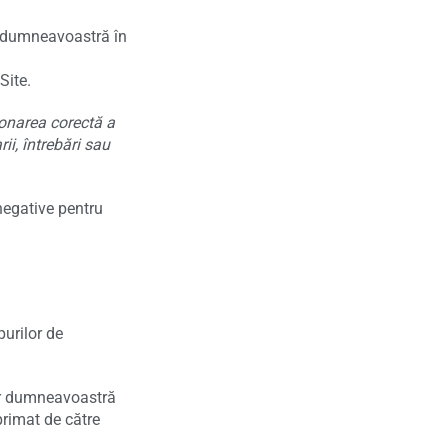
r dumneavoastră în
Site.
ionarea corectă a
ii, întrebări sau
negative pentru
urilor de
or dumneavoastră
rimat de către