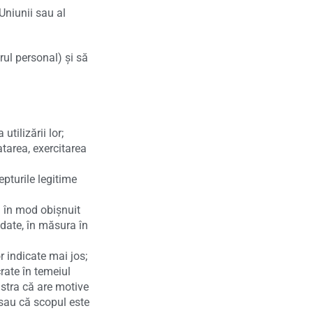
Uniunii sau al
rul personal) și să
tilizării lor;
atarea, exercitarea
epturile legitime
tă în mod obișnuit
 date, în măsura în
r indicate mai jos;
rate în temeiul
nstra că are motive
e sau că scopul este