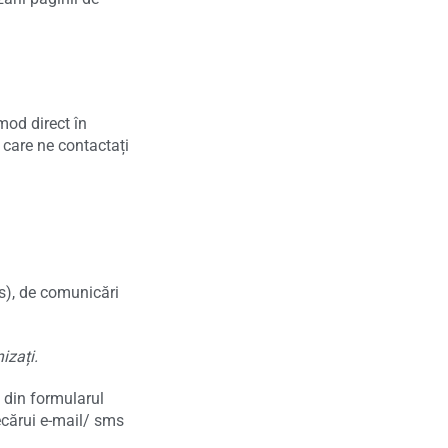
mod direct în
n care ne contactați
ms), de comunicări
izați.
 din formularul
ecărui e-mail/ sms