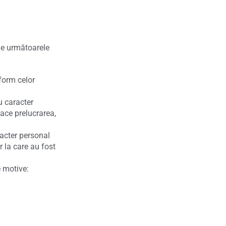
 de următoarele
nform celor
u caracter
face prelucrarea,
racter personal
 la care au fost
e motive: