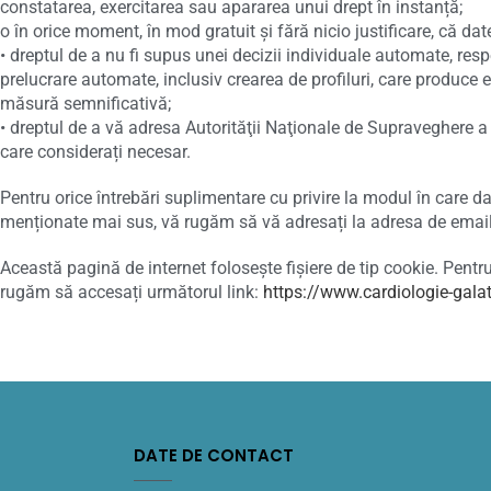
constatarea, exercitarea sau apararea unui drept în instanță;
o în orice moment, în mod gratuit și fără nicio justificare, că da
• dreptul de a nu fi supus unei decizii individuale automate, resp
prelucrare automate, inclusiv crearea de profiluri, care produce 
măsură semnificativă;
• dreptul de a vă adresa Autorităţii Naţionale de Supraveghere a
care considerați necesar.
Pentru orice întrebări suplimentare cu privire la modul în care da
menționate mai sus, vă rugăm să vă adresați la adresa de em
Această pagină de internet folosește fișiere de tip cookie. Pentru
rugăm să accesați următorul link:
https://www.cardiologie-galati
DATE DE CONTACT