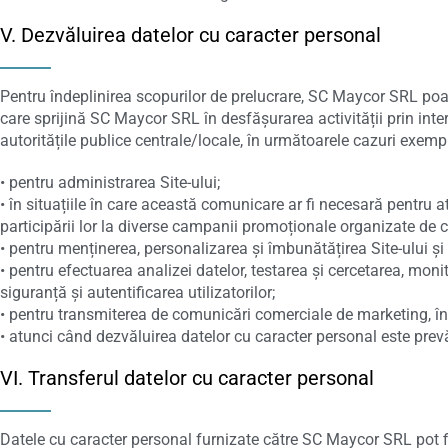
V. Dezvăluirea datelor cu caracter personal
Pentru îndeplinirea scopurilor de prelucrare, SC Maycor SRL poat
care sprijină SC Maycor SRL în desfășurarea activității prin interm
autoritățile publice centrale/locale, în următoarele cazuri exemp
• pentru administrarea Site-ului;
• în situațiile în care această comunicare ar fi necesară pentru a
participării lor la diverse campanii promoționale organizate de 
• pentru menținerea, personalizarea și îmbunătățirea Site-ului și a
• pentru efectuarea analizei datelor, testarea și cercetarea, monito
siguranță și autentificarea utilizatorilor;
• pentru transmiterea de comunicări comerciale de marketing, în c
• atunci când dezvăluirea datelor cu caracter personal este prev
VI. Transferul datelor cu caracter personal
Datele cu caracter personal furnizate către SC Maycor SRL pot f