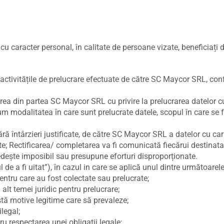
r cu caracter personal, în calitate de persoane vizate, beneficiați
nd activitățile de prelucrare efectuate de către SC Maycor SRL, co
area din partea SC Maycor SRL cu privire la prelucrarea datelor c
cum modalitatea în care sunt prelucrate datele, scopul în care se 
 fără întârzieri justificate, de către SC Maycor SRL a datelor cu ca
e; Rectificarea/ completarea va fi comunicată fiecărui destinatar
edește imposibil sau presupune eforturi disproporționate.
tul de a fi uitat”), în cazul in care se aplică unul dintre următoarel
ntru care au fost colectate sau prelucrate;
alt temei juridic pentru prelucrare;
stă motive legitime care să prevaleze;
legal;
ru respectarea unei obligații legale;