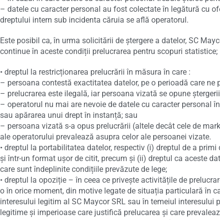
– datele cu caracter personal au fost colectate în legătură cu ofe
dreptului intern sub incidenta căruia se află operatorul.
Este posibil ca, în urma solicitării de ștergere a datelor, SC Ma
continue în aceste condiții prelucrarea pentru scopuri statistice;
• dreptul la restricționarea prelucrării în măsura în care :
– persoana contestă exactitatea datelor, pe o perioadă care ne pe
– prelucrarea este ilegală, iar persoana vizată se opune ștergerii 
– operatorul nu mai are nevoie de datele cu caracter personal în 
sau apărarea unui drept în instanță; sau
– persoana vizată s-a opus prelucrării (altele decât cele de marke
ale operatorului prevalează asupra celor ale persoanei vizate.
• dreptul la portabilitatea datelor, respectiv (i) dreptul de a pri
și într-un format ușor de citit, precum și (ii) dreptul ca aceste 
care sunt îndeplinite condițiile prevăzute de lege;
• dreptul la opoziție – în ceea ce privește activitățile de prelucr
o în orice moment, din motive legate de situația particulară în ca
interesului legitim al SC Maycor SRL sau în temeiul interesului
legitime și imperioase care justifică prelucarea și care prevaleaz