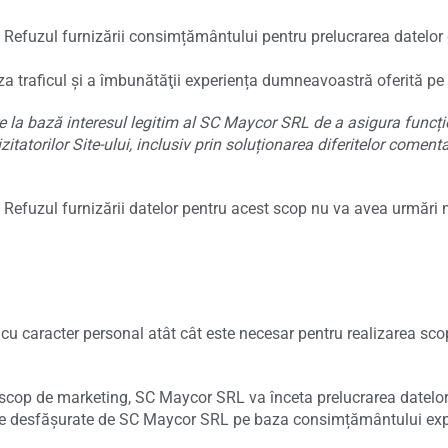
 Refuzul furnizării consimțământului pentru prelucrarea datelo
iza traficul și a îmbunătăţii experiența dumneavoastră oferită pe 
 la bază interesul legitim al SC Maycor SRL de a asigura funcț
atorilor Site-ului, inclusiv prin soluționarea diferitelor comentar
Refuzul furnizării datelor pentru acest scop nu va avea urmări 
 caracter personal atât cât este necesar pentru realizarea scop
n scop de marketing, SC Maycor SRL va înceta prelucrarea datel
ările desfășurate de SC Maycor SRL pe baza consimțământului exp