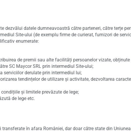
e dezvălui datele dumneavoastră către parteneri, către terțe per
ediul Site-ului (de exemplu firme de curierat, furnizori de servicii
lificativ enumerate:
tribuirea de premii sau alte facilități persoanelor vizate, obținut
către SC Maycor SRL prin intermediul Site-ului;
 serviciilor derulate prin intermediul lui;
rizarea tendințelor de utilizare și activitate, dezvoltarea caracter
ondițiile și limitele prevăzute de lege;
ăzută de lege etc.
i transferate în afara României, dar doar către state din Uniune