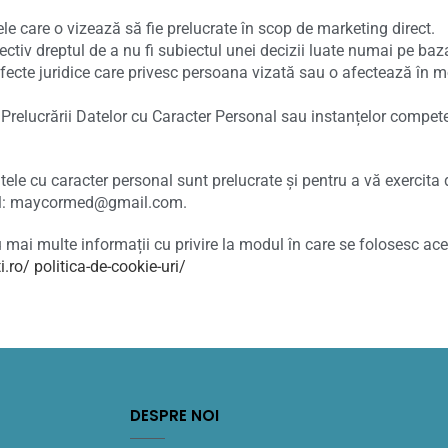
tele care o vizează să fie prelucrate în scop de marketing direct.
ectiv dreptul de a nu fi subiectul unei decizii luate numai pe baza
efecte juridice care privesc persoana vizată sau o afectează în mo
 Prelucrării Datelor cu Caracter Personal sau instanțelor compet
tele cu caracter personal sunt prelucrate și pentru a vă exercita 
ail: maycormed@gmail.com.
 mai multe informații cu privire la modul în care se folosesc aces
.ro/ politica-de-cookie-uri/
DESPRE NOI