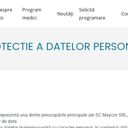
espre
Program
Solicită
Noutăți
Co
oi
medici
programare
OTECTIE A DATELOR PERSO
eprezintă una dintre preocupările principale ale SC Maycor SRL, 
r de date.
a datelor dumneavoastră cu caracter personal, în contextul utiliz