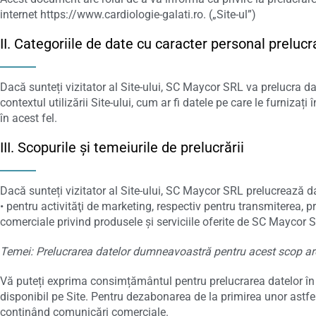
internet https://www.cardiologie-galati.ro. („Site-ul”)
II. Categoriile de date cu caracter personal prelucr
Dacă sunteți vizitator al Site-ului, SC Maycor SRL va prelucra d
contextul utilizării Site-ului, cum ar fi datele pe care le furnizați
în acest fel.
III. Scopurile și temeiurile de prelucrării
Dacă sunteți vizitator al Site-ului, SC Maycor SRL prelucrează 
• pentru activităţi de marketing, respectiv pentru transmiterea, 
comerciale privind produsele şi serviciile oferite de SC Maycor SR
Temei: Prelucrarea datelor dumneavoastră pentru acest scop ar
Vă puteți exprima consimțământul pentru prelucrarea datelor în
disponibil pe Site. Pentru dezabonarea de la primirea unor astfel
conţinând comunicări comerciale.