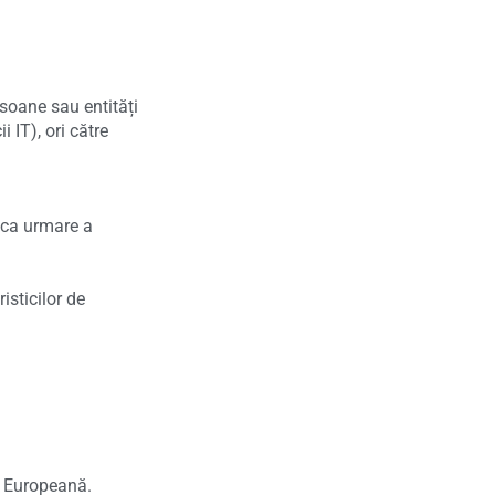
soane sau entități
 IT), ori către
e ca urmare a
isticilor de
a Europeană.