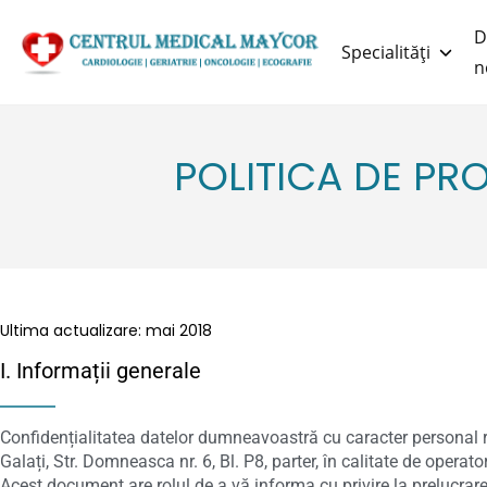
D
Specialități
n
POLITICA DE PR
Ultima actualizare: mai 2018
I. Informații generale
Confidențialitatea datelor dumneavoastră cu caracter personal r
Galați, Str. Domneasca nr. 6, Bl. P8, parter, în calitate de operato
Acest document are rolul de a vă informa cu privire la prelucrare