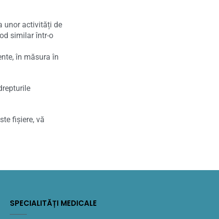
 unor activități de
d similar într-o
ente, în măsura în
drepturile
te fișiere, vă
SPECIALITĂȚI MEDICALE