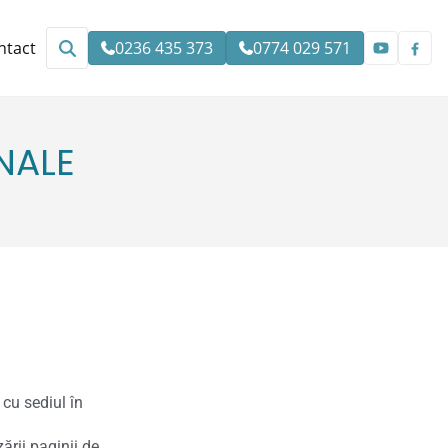
ntact
0236 435 373
0774 029 571
NALE
cu sediul în
ării paginii de