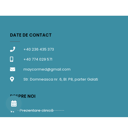
DATE DE CONTACT
+40 236 435 373
+40 774 029 571
maycormed@gmail.com
Str. Domneasca nr. 6, Bl. P8, parter Galati
DESPRE NOI
Prezentare clinică
Medici