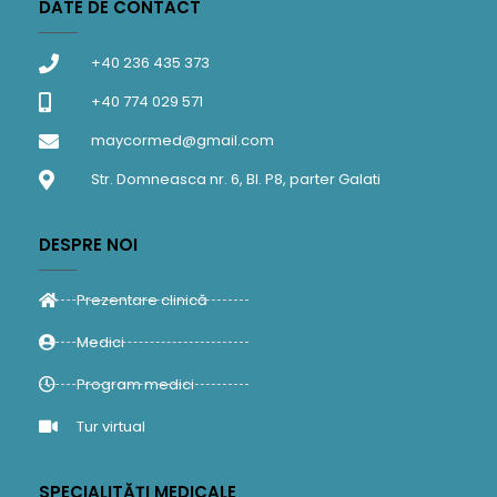
DATE DE CONTACT
+40 236 435 373
+40 774 029 571
maycormed@gmail.com
Str. Domneasca nr. 6, Bl. P8, parter Galati
DESPRE NOI
Prezentare clinică
Medici
Program medici
Tur virtual
SPECIALITĂȚI MEDICALE