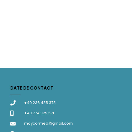
DATE DE CONTACT
+40 236 435 373
+40 774 029 571
maycormed@gmail.com