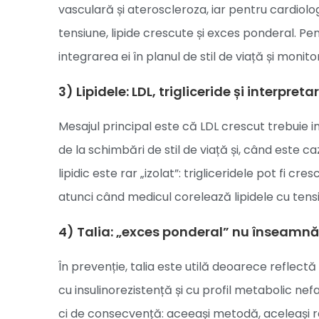
vasculară și ateroscleroza, iar pentru cardiol
tensiune, lipide crescute și exces ponderal. Pe
integrarea ei în planul de stil de viață și monito
3) Lipidele: LDL, trigliceride și interpreta
Mesajul principal este că LDL crescut trebuie 
de la schimbări de stil de viață și, când este ca
lipidic este rar „izolat”: trigliceridele pot fi cr
atunci când medicul corelează lipidele cu tensiu
4) Talia: „exces ponderal” nu înseamnă 
În prevenție, talia este utilă deoarece refle
cu insulinorezistență și cu profil metabolic nef
ci de consecvență: aceeași metodă, aceleași re