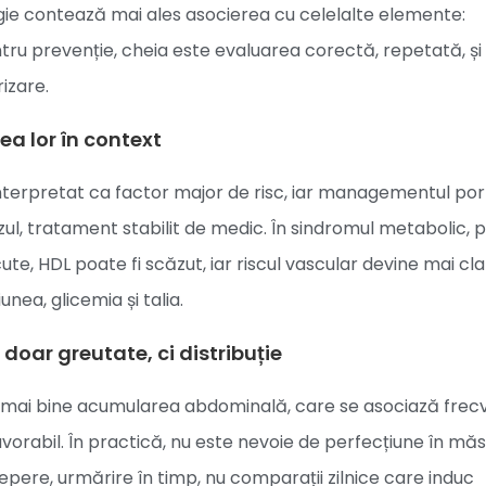
ogie contează mai ales asocierea cu celelalte elemente:
ntru prevenție, cheia este evaluarea corectă, repetată, și
rizare.
rea lor în context
interpretat ca factor major de risc, iar managementul po
zul, tratament stabilit de medic. În sindromul metabolic, pr
escute, HDL poate fi scăzut, iar riscul vascular devine mai cla
nea, glicemia și talia.
doar greutate, ci distribuție
ctă mai bine acumularea abdominală, care se asociază frec
avorabil. În practică, nu este nevoie de perfecțiune în mă
pere, urmărire în timp, nu comparații zilnice care induc