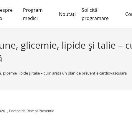
espre
Program
Solicită
Noutăți
Co
oi
medici
programare
ne, glicemie, lipide și talie –
ă
 glicemie, lipide și talie – cum arată un plan de prevenție cardiovasculară
026
,
Factori de Risc și Prevenție