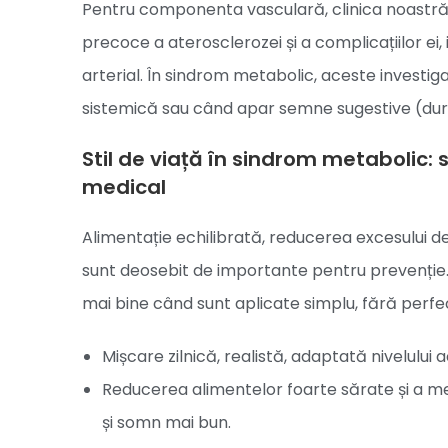
Pentru componenta vasculară, clinica noastră i
precoce a aterosclerozei și a complicațiilor ei, 
arterial. În sindrom metabolic, aceste investig
sistemică sau când apar semne sugestive (durer
Stil de viață în sindrom metabolic: 
medical
Alimentație echilibrată, reducerea excesului de
sunt deosebit de importante pentru prevenție
mai bine când sunt aplicate simplu, fără perfe
Mișcare zilnică, realistă, adaptată nivelului 
Reducerea alimentelor foarte sărate și a me
și somn mai bun.