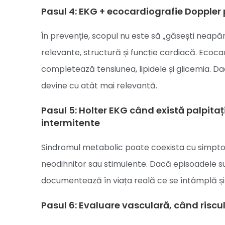
Pasul 4: EKG + ecocardiografie Doppler
În prevenție, scopul nu este să „găsești neapăr
relevante, structură și funcție cardiacă. Ecoc
completează tensiunea, lipidele și glicemia. Da
devine cu atât mai relevantă.
Pasul 5: Holter EKG când există palpita
intermitente
Sindromul metabolic poate coexista cu simptom
neodihnitor sau stimulente. Dacă episoadele su
documentează în viața reală ce se întâmplă ș
Pasul 6: Evaluare vasculară, când riscul