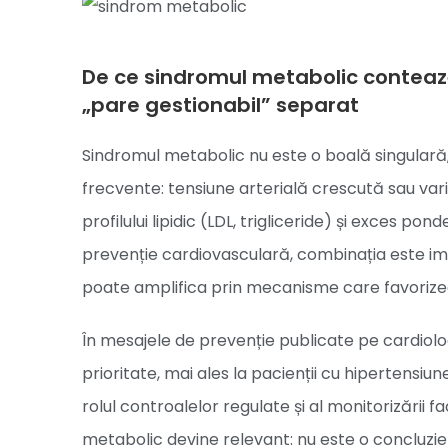
De ce sindromul metabolic contează
„pare gestionabil” separat
Sindromul metabolic nu este o boală singulară,
frecvente: tensiune arterială crescută sau varia
profilului lipidic (LDL, trigliceride) și exces p
prevenție cardiovasculară, combinația este im
poate amplifica prin mecanisme care favorizeaz
În mesajele de prevenție publicate pe cardiolog
prioritate, mai ales la pacienții cu hipertensiune
rolul controalelor regulate și al monitorizării 
metabolic devine relevant: nu este o concluzie 