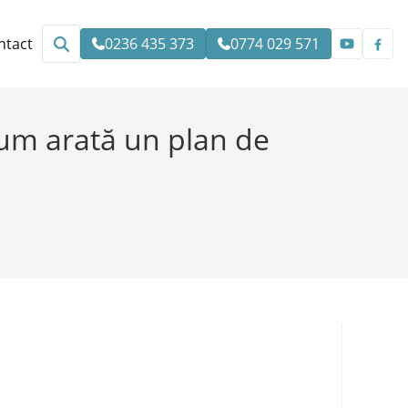
ntact
0236 435 373
0774 029 571
 cum arată un plan de