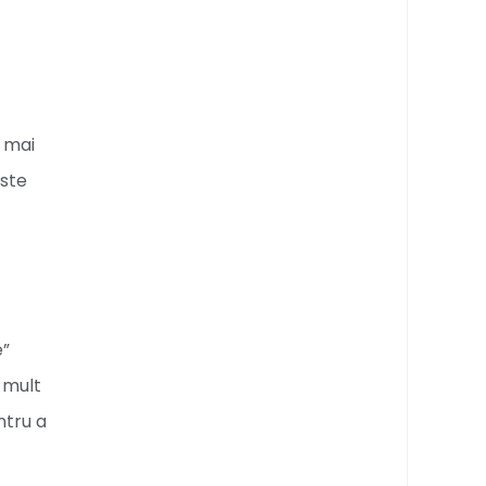
e mai
este
e”
 mult
ntru a