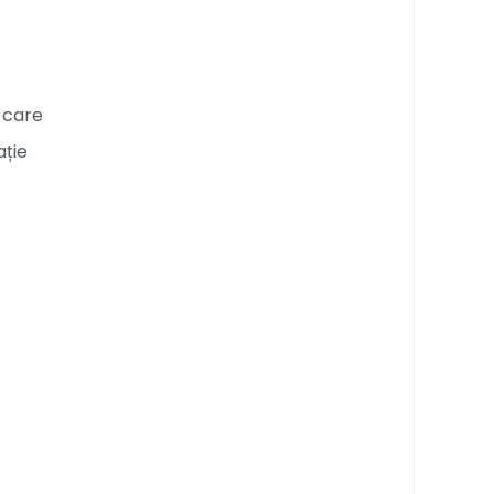
 care
ație