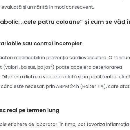
 evaluată și urmărită în mod consecvent.
bolic: „cele patru coloane” și cum se văd î
 variabile sau control incomplet
actori modificabili în prevenția cardiovasculară. O tensiu
 (valori „ba sus, ba jos”) poate accelera deteriorarea
Diferența dintre o valoare izolată și un profil real se clari
i când este necesar, prin ABPM 24h (Holter TA), care ara
risc real pe termen lung
le etichete de laborator. În timp, pot favoriza inflamația