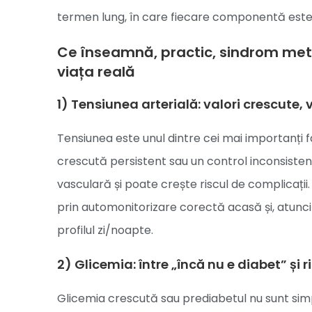
termen lung, în care fiecare componentă este
Ce înseamnă, practic, sindrom meta
viața reală
1) Tensiunea arterială: valori crescute,
Tensiunea este unul dintre cei mai importanți f
crescută persistent sau un control inconsistent
vasculară și poate crește riscul de complicații. 
prin automonitorizare corectă acasă și, atunc
profilul zi/noapte.
2) Glicemia: între „încă nu e diabet” și 
Glicemia crescută sau prediabetul nu sunt simp