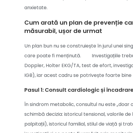
anxietate.
Cum arată un plan de prevenție car
măsurabil, ușor de urmat
Un plan bun nu se construiește în jurul unei sin
care poate fi menținută. Investigațiile trebui
Doppler, Holter EKG/TA, test de efort, investig
IGB), iar acest cadru se potrivește foarte bine
Pasul 1: Consult cardiologic și încadrare
În sindrom metabolic, consultul nu este „doar o 
schimbă decizia: istoricul tensional, valorile d
palpitații), istoricul familial, stilul de viață 