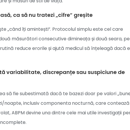
are și măsuri de stil de viață.
să, ca să nu tratezi „cifre” greșite
te „când îți amintești”. Protocolul simplu este cel care
, două măsurători consecutive dimineața și două seara, p
e rutină reduce erorile și ajută medicul să înțeleagă dacă 
tă variabilitate, discrepanțe sau suspiciune de
ea să fie subestimată dacă te bazezi doar pe valori „bun
al zi/noapte, inclusiv componenta nocturnă, care contează
lat, ABPM devine una dintre cele mai utile investigații pe
incomplete.