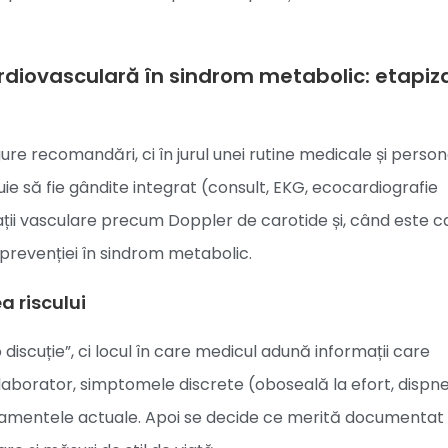
diovasculară în sindrom metabolic: etapiza
gure recomandări, ci în jurul unei rutine medicale și perso
e să fie gândite integrat (consult, EKG, ecocardiografie
ații vasculare precum Doppler de carotide și, când este ca
 prevenției în sindrom metabolic.
a riscului
discuție”, ci locul în care medicul adună informații care
e laborator, simptomele discrete (oboseală la efort, dispne
și tratamentele actuale. Apoi se decide ce merită documentat