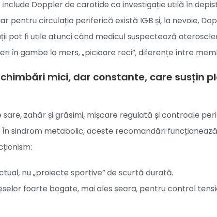
nclude Doppler de carotide ca investigație utilă în depi
iar pentru circulația periferică există IGB și, la nevoie, Do
ații pot fi utile atunci când medicul suspectează ateroscl
i în gambe la mers, „picioare reci”, diferențe între mem
schimbări mici, dar constante, care susțin p
 sare, zahăr și grăsimi, mișcare regulată și controale per
. În sindrom metabolic, aceste recomandări funcționează
cționism:
actual, nu „proiecte sportive” de scurtă durată.
selor foarte bogate, mai ales seara, pentru control tens