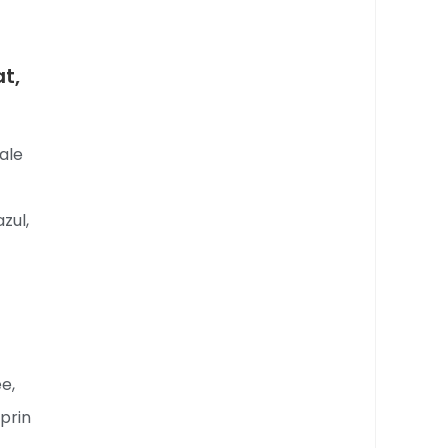
t,
nale
zul,
e,
 prin