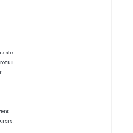
rnește
ofilul
r
vent
surare,