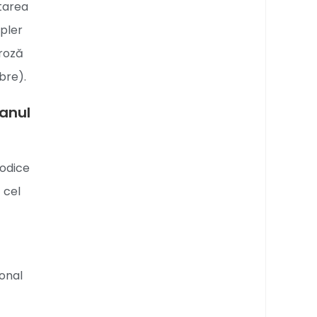
starea
ppler
eroză
bre).
lanul
iodice
 cel
ional