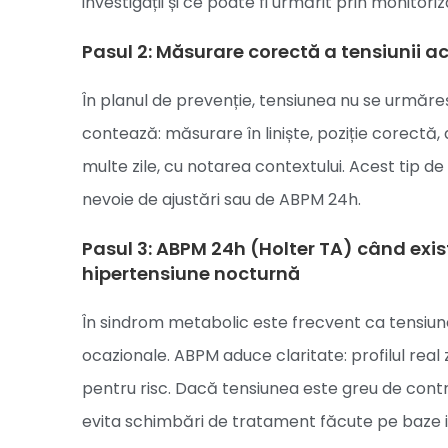
investigații și ce poate fi urmărit prin monitoriz
Pasul 2: Măsurare corectă a tensiunii aca
În planul de prevenție, tensiunea nu se urmăreș
contează: măsurare în liniște, poziție corectă
multe zile, cu notarea contextului. Acest tip d
nevoie de ajustări sau de ABPM 24h.
Pasul 3: ABPM 24h (Holter TA) când exis
hipertensiune nocturnă
În sindrom metabolic este frecvent ca tensiun
ocazionale. ABPM aduce claritate: profilul re
pentru risc. Dacă tensiunea este greu de contro
evita schimbări de tratament făcute pe baze 