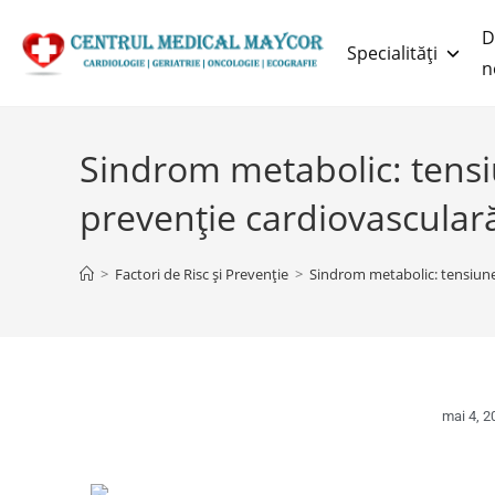
D
Specialități
n
Sindrom metabolic: tensiu
prevenție cardiovascular
>
Factori de Risc și Prevenție
>
Sindrom metabolic: tensiune,
mai 4, 2