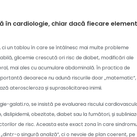
 în cardiologie, chiar dacă fiecare elemen
 ci un tablou în care se întâlnesc mai multe probleme
bilă, glicemie crescută ori risc de diabet, modificări ale
onderal, mai ales cu acumulare abdominală. În practica de
portantă deoarece nu adună riscurile doar „matematic”, c
ă ateroscleroza și suprasolicitarea inimii.
ie-galati.ro, se insistă pe evaluarea riscului cardiovascul
, dislipidemii, obezitate, diabet sau la fumători, și sublinia
factorilor de risc. Aceasta este exact zona în care sindromu
„dintr-o singură analiză”, ci o nevoie de plan coerent, pe