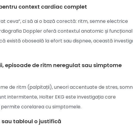
 pentru context cardiac complet
at ceva”, ci să ai o bază corectă: ritm, semne electrice
ardiografia Doppler oferă contextul anatomic și funcțional
că există oboseală la efort sau dispnee, această investig
ții, episoade de ritm neregulat sau simptome
e de ritm (palpitații), uneori accentuate de stres, somn
nt intermitente, Holter EKG este investigația care
i permite corelarea cu simptomele.
 sau tabloul o justifică