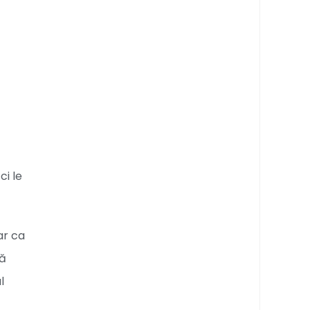
t
i le
ar ca
ză
l