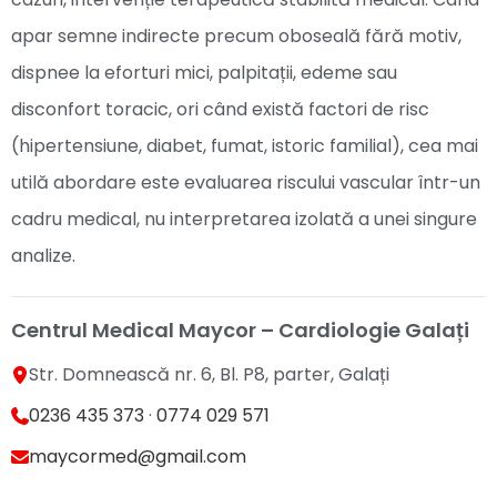
apar semne indirecte precum oboseală fără motiv,
dispnee la eforturi mici, palpitații, edeme sau
disconfort toracic, ori când există factori de risc
(hipertensiune, diabet, fumat, istoric familial), cea mai
utilă abordare este evaluarea riscului vascular într-un
cadru medical, nu interpretarea izolată a unei singure
analize.
Centrul Medical Maycor – Cardiologie Galați
Str. Domnească nr. 6, Bl. P8, parter, Galați
0236 435 373
·
0774 029 571
maycormed@gmail.com