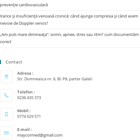
prevenție cardiovasculară
Varice și insuficiență venoasă cronică: când ajunge compresia și când avem
nevoie de Doppler venos?
„Am puls mare dimineața”: somn, apnee, stres sau ritm? cum documentăm
corect
Contact
Adresa :
Str. Domneasca nr. 6, Bl. P8, parter Galati
Telefon :
0236 435 373
Mobil :
0774 029 571
E-mail :
maycormed@gmail.com