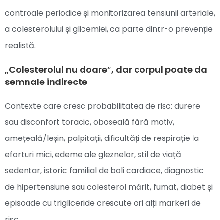
controale periodice și monitorizarea tensiunii arteriale,
a colesterolului și glicemiei, ca parte dintr-o prevenție
realistă.
„Colesterolul nu doare”, dar corpul poate da
semnale indirecte
Contexte care cresc probabilitatea de risc: durere
sau disconfort toracic, oboseală fără motiv,
amețeală/leșin, palpitații, dificultăți de respirație la
eforturi mici, edeme ale gleznelor, stil de viață
sedentar, istoric familial de boli cardiace, diagnostic
de hipertensiune sau colesterol mărit, fumat, diabet și
episoade cu trigliceride crescute ori alți markeri de
risc.