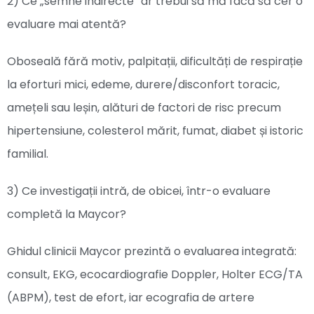
2) Ce „semne indirecte” ar trebui să mă facă să cer o
evaluare mai atentă?
Oboseală fără motiv, palpitații, dificultăți de respirație
la eforturi mici, edeme, durere/disconfort toracic,
amețeli sau leșin, alături de factori de risc precum
hipertensiune, colesterol mărit, fumat, diabet și istoric
familial.
3) Ce investigații intră, de obicei, într-o evaluare
completă la Maycor?
Ghidul clinicii Maycor prezintă o evaluarea integrată:
consult, EKG, ecocardiografie Doppler, Holter ECG/TA
(ABPM), test de efort, iar ecografia de artere