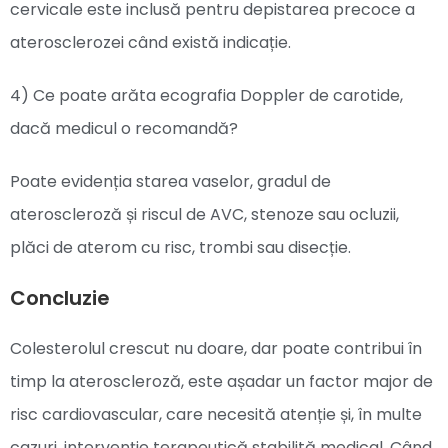
cervicale este inclusă pentru depistarea precoce a
aterosclerozei când există indicație.
4) Ce poate arăta ecografia Doppler de carotide,
dacă medicul o recomandă?
Poate evidenția starea vaselor, gradul de
ateroscleroză și riscul de AVC, stenoze sau ocluzii,
plăci de aterom cu risc, trombi sau disecție.
Concluzie
Colesterolul crescut nu doare, dar poate contribui în
timp la ateroscleroză, este așadar un factor major de
risc cardiovascular, care necesită atenție și, în multe
cazuri, intervenție terapeutică stabilită medical. Când