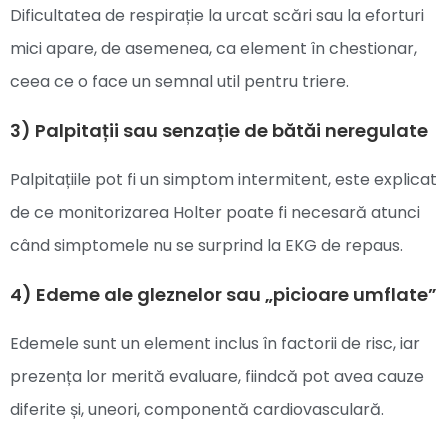
Dificultatea de respirație la urcat scări sau la eforturi
mici apare, de asemenea, ca element în chestionar,
ceea ce o face un semnal util pentru triere.
3) Palpitații sau senzație de bătăi neregulate
Palpitațiile pot fi un simptom intermitent, este explicat
de ce monitorizarea Holter poate fi necesară atunci
când simptomele nu se surprind la EKG de repaus.
4) Edeme ale gleznelor sau „picioare umflate”
Edemele sunt un element inclus în factorii de risc, iar
prezența lor merită evaluare, fiindcă pot avea cauze
diferite și, uneori, componentă cardiovasculară.