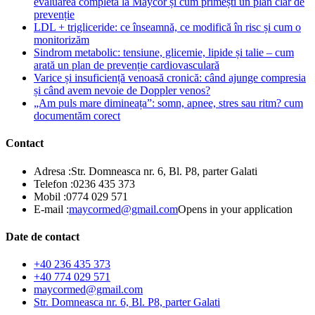
evaluarea completă la Maycor și cum primești un plan clar de
prevenție
LDL + trigliceride: ce înseamnă, ce modifică în risc și cum o
monitorizăm
Sindrom metabolic: tensiune, glicemie, lipide și talie – cum
arată un plan de prevenție cardiovasculară
Varice și insuficiență venoasă cronică: când ajunge compresia
și când avem nevoie de Doppler venos?
„Am puls mare dimineața”: somn, apnee, stres sau ritm? cum
documentăm corect
Contact
Adresa :
Str. Domneasca nr. 6, Bl. P8, parter Galati
Telefon :
0236 435 373
Mobil :
0774 029 571
E-mail :
maycormed@gmail.com
Opens in your application
Date de contact
+40 236 435 373
+40 774 029 571
maycormed@gmail.com
Str. Domneasca nr. 6, Bl. P8, parter Galati