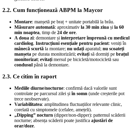
2.2. Cum funcționează ABPM la Maycor
Montare
: manșetă pe braț + unitate portabilă la brâu.
Măsurare automată
: aproximativ
la 30 min ziua
și
la 60
min noaptea
, timp de
24 de ore
.
A doua zi
: demontare și
interpretare împreună cu medicul
cardiolog
.
Instrucțiuni esențiale pentru pacient
: veniți în
mânecă scurtă
la montare;
nu udați
aparatul;
nu scoateți
manșeta
pe durata monitorizării;
evitați
să dormiți pe
brațul
monitorizat
;
evitați
mersul pe bicicletă/motocicletă sau
condusul
până la demontare.
2.3. Ce citim în raport
Mediile diurne/nocturne
: confirmă dacă valorile sunt
controlate pe parcursul zilei și
în somn
(unde creșterile pot
trece neobservate).
Variabilitatea
: amplitudinea fluctuațiilor relevante clinic,
corelată cu simptomele (cefalee, amețeli).
„Dipping” nocturn
(dipper/non-dipper): patternul scăderii
nocturne; absența scăderii poate justifica
ajustări de
orar/doze
.