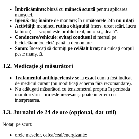
Îmbrăcăminte
: bluză cu
mânecă scurtă
pentru aplicarea
manșetei.
Igienă
: duș
înainte
de montare; în următoarele 24h
nu udați
Activități
: mențineți
rutina obișnuită
(mers, urcat scări, lucru
la birou) — scopul este profilul real, nu o zi „ideală”.
Conducere/vehicule
:
evitați condusul
și mersul pe
bicicletă/motocicletă până la demontare.
Somn
: încercați să dormiți
pe celălalt braț
; nu culcați corpul
peste manșetă.
3.2. Medicație și măsurători
Tratamentul antihipertensiv
se ia
exact
cum a fost indicat
de medicul curant (nu modificați schema fără recomandare).
Nu adăugați măsurători cu tensiometrul propriu în perioada
monitorizării –
nu este necesar
și poate interfera cu
interpretarea.
3.3. Jurnalul de 24 de ore (opțional, dar util)
Notați pe scurt:
orele meselor, cafea/ceai/energizante;