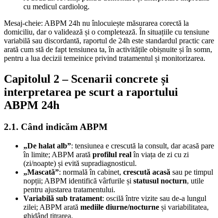
cu medicul cardiolog.
Mesaj-cheie: ABPM 24h nu înlocuiește măsurarea corectă la
domiciliu, dar o validează și o completează. În situațiile cu tensiune
variabilă sau discordantă, raportul de 24h este standardul practic care
arată cum stă de fapt tensiunea ta, în activitățile obișnuite și în somn,
pentru a lua decizii temeinice privind tratamentul și monitorizarea.
Capitolul 2 – Scenarii concrete și
interpretarea pe scurt a raportului
ABPM 24h
2.1. Când indicăm ABPM
„De halat alb”
: tensiunea e crescută la consult, dar acasă pare
în limite; ABPM arată
profilul real
în viața de zi cu zi
(zi/noapte) și evită supradiagnosticul.
„Masca­tă”
: normală în cabinet,
crescută acasă
sau pe timpul
nopții; ABPM identifică vârfurile și
statusul nocturn
, utile
pentru ajustarea tratamentului.
Variabilă sub tratament
: oscilă între vizite sau de-a lungul
zilei; ABPM arată
mediile diurne/nocturne
și variabilitatea,
ghidând titrarea.