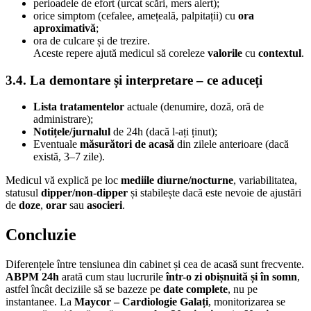
perioadele de efort (urcat scări, mers alert);
orice simptom (cefalee, amețeală, palpitații) cu
ora
aproximativă
;
ora de culcare și de trezire.
Aceste repere ajută medicul să coreleze
valorile
cu
contextul
.
3.4. La demontare și interpretare – ce aduceți
Lista tratamentelor
actuale (denumire, doză, oră de
administrare);
Notițele/jurnalul
de 24h (dacă l-ați ținut);
Eventuale
măsurători de acasă
din zilele anterioare (dacă
există, 3–7 zile).
Medicul vă explică pe loc
mediile diurne/nocturne
, variabilitatea,
statusul
dipper/non-dipper
și stabilește dacă este nevoie de ajustări
de
doze
,
orar
sau
asocieri
.
Concluzie
Diferențele între tensiunea din cabinet și cea de acasă sunt frecvente.
ABPM 24h
arată cum stau lucrurile
într-o zi obișnuită și în somn
,
astfel încât deciziile să se bazeze pe
date complete
, nu pe
instantanee. La
Maycor – Cardiologie Galați
, monitorizarea se