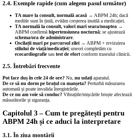
2.4. Exemple rapide (cum alegem pasul următor)
TA mare la consult, normală acasă
→ ABPM 24h; dacă
mediile sunt în țintă, evităm creșterea inutilă a medicației.
TA normală la consult, valori mari seara/noaptea
→
ABPM confirmă
hipertensiunea nocturnă
; se ajustează
schema/ora de administrare
.
Oscilații mari pe parcursul zilei
→ ABPM + revizuirea
stilului de viață/medicației
; uneori completăm cu
ecocardiografie
sau
test de efort
conform traseului clinicii.
2.5. Întrebări frecvente
Pot face duș în cele 24 de ore?
Nu,
nu udați
aparatul.
De ce să nu dorm pe brațul cu manșeta?
Perturbă măsurarea
automată și poate invalida înregistrările.
De ce nu am voie să conduc?
Vibrațiile/mișcările bruște afectează
măsurătorile și siguranța.
Capitolul 3 – Cum te pregătești pentru
ABPM 24h
și ce aduci la interpretare
3.1. În ziua montării