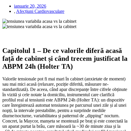
ianuarie 20, 2026
,
Afecțiuni Cardiovasculare
Capitolul 1 – De ce valorile diferă acasă
față de cabinet și când trecem justificat la
ABPM 24h (Holter TA)
Valorile tensionale pot fi mai mari în cabinet (anxietate de moment)
sau mai mici acasă (relaxare, poziție diferită, măsurare ne-
standardizată). De aceea, când apar discrepanțe între cifrele obținute
în vizită și cele notate la domiciliu, instrumentul care clarifică
profilul real al tensiunii este ABPM 24h (Holter TA): un dispozitiv
care înregistrează automat tensiunea pe parcursul unei zile și al unei
nopți, la intervale prestabilite, pentru a surprinde mediile
diurne/nocturne, variabilitatea și patternul de „dipping” nocturn.
Concret, la Maycor, manșeta se montează pe braț și este conectată la
un aparat purtat la brâu, care măsoară la ~30 de minute ziua și la