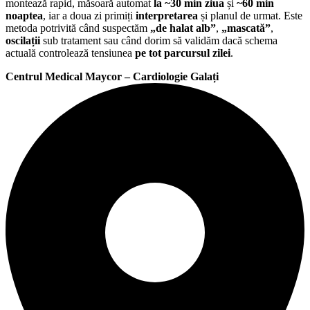
montează rapid, măsoară automat
la ~30 min ziua
și
~60 min
noaptea
, iar a doua zi primiți
interpretarea
și planul de urmat. Este
metoda potrivită când suspectăm
„de halat alb”
,
„mascată”
,
oscilații
sub tratament sau când dorim să validăm dacă schema
actuală controlează tensiunea
pe tot parcursul zilei
.
Centrul Medical Maycor – Cardiologie Galați