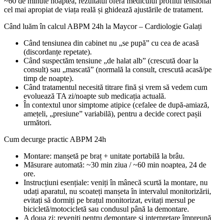
~60 de minute noaptea, rezultatul oferă medicului profilul tensional
cel mai apropiat de viața reală și ghidează ajustările de tratament.
Când luăm în calcul ABPM 24h la Maycor – Cardiologie Galați
Când tensiunea din cabinet nu „se pupă” cu cea de acasă
(discordanțe repetate).
Când suspectăm tensiune „de halat alb” (crescută doar la
consult) sau „mascată” (normală la consult, crescută acasă/pe
timp de noapte).
Când tratamentul necesită titrare fină și vrem să vedem cum
evoluează TA zi/noapte sub medicația actuală.
În contextul unor simptome atipice (cefalee de după-amiază,
amețeli, „presiune” variabilă), pentru a decide corect pașii
următori.
Cum decurge practic ABPM 24h
Montare: manșetă pe braț + unitate portabilă la brâu.
Măsurare automată: ~30 min ziua / ~60 min noaptea, 24 de
ore.
Instrucțiuni esențiale: veniți în mânecă scurtă la montare, nu
udați aparatul, nu scoateți manșeta în intervalul monitorizării,
evitați să dormiți pe brațul monitorizat, evitați mersul pe
bicicletă/motocicletă sau condusul până la demontare.
A doua zi: reveniți pentru demontare și interpretare împreună