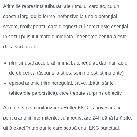
Aritmiile reprezintă tulburări ale ritmului cardiac, cu un
spectru larg, de la forme inofensive la unele potențial
severe, motiv pentru care diagnosticul corect este esențial.
În cazul pulsului mare dimineața, întrebarea centrală este
dacă vorbim de:
ritm sinusal accelerat (inima bate regulat, dar mai rapid,
de obicei ca răspuns la stres, somn prost, stimulente);
episod aritmic (ritm neregulat, salve, „bătăi sărite”,
tahicardie paroxistică), care trebuie surprins obiectiv.
Aici intervine monitorizarea Holter EKG, ca investigație
pentru aritmii intermitente, cu înregistrare 24h până la 7 zile,
utilă exact în tablourile care scapă unui EKG punctual.