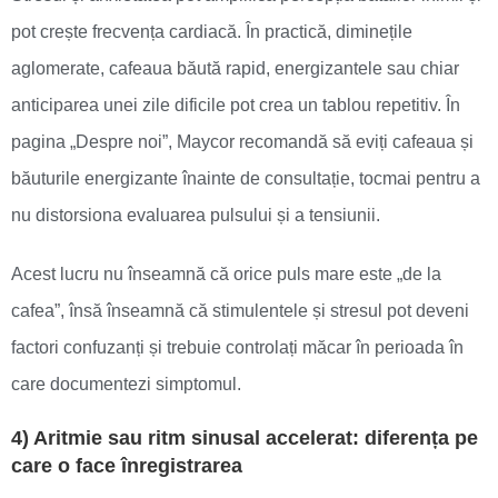
pot crește frecvența cardiacă. În practică, diminețile
aglomerate, cafeaua băută rapid, energizantele sau chiar
anticiparea unei zile dificile pot crea un tablou repetitiv. În
pagina „Despre noi”, Maycor recomandă să eviți cafeaua și
băuturile energizante înainte de consultație, tocmai pentru a
nu distorsiona evaluarea pulsului și a tensiunii.
Acest lucru nu înseamnă că orice puls mare este „de la
cafea”, însă înseamnă că stimulentele și stresul pot deveni
factori confuzanți și trebuie controlați măcar în perioada în
care documentezi simptomul.
4) Aritmie sau ritm sinusal accelerat: diferența pe
care o face înregistrarea