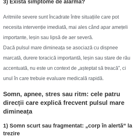
3) Există simptome de alarmă?
Aritmiile severe sunt încadrate între situațiile care pot
necesita intervenție imediată, mai ales când apar amețeli
importante, leșin sau lipsă de aer severă.
Dacă pulsul mare dimineața se asociază cu dispnee
marcată, durere toracică importantă, leșin sau stare de rău
accentuată, nu este un context de „așteptat să treacă”, ci
unul în care trebuie evaluare medicală rapidă.
Somn, apnee, stres sau ritm: cele patru
direcții care explică frecvent pulsul mare
dimineața
1) Somn scurt sau fragmentat: „corp în alertă” la
trezire