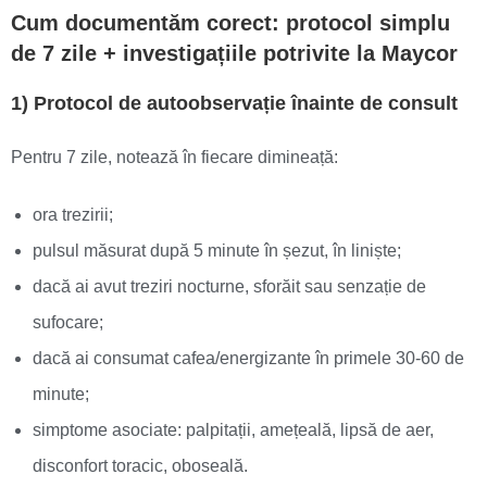
Cum documentăm corect: protocol simplu
de 7 zile + investigațiile potrivite la Maycor
1) Protocol de autoobservație înainte de consult
Pentru 7 zile, notează în fiecare dimineață:
ora trezirii;
pulsul măsurat după 5 minute în șezut, în liniște;
dacă ai avut treziri nocturne, sforăit sau senzație de
sufocare;
dacă ai consumat cafea/energizante în primele 30-60 de
minute;
simptome asociate: palpitații, amețeală, lipsă de aer,
disconfort toracic, oboseală.