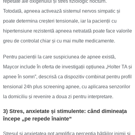
repetate ale oxigenului și stres fiziologic nocturn.
Totodată, apneea activează sistemul nervos simpatic și
poate determina creșteri tensionale, iar la pacienții cu
hipertensiune rezistentă apneea netratată poate face valorile
greu de controlat chiar și cu mai multe medicamente.
Pentru pacienții la care suspiciunea de apnee există,
Maycor include în oferta de investigații opțiunea „Holter TA și
apnee în somn”, descrisă ca dispozitiv combinat pentru profil
tensional 24h plus screening apnee, cu aplicarea senzorilor
la domiciliu și revenire a doua zi pentru interpretare.
3) Stres, anxietate și stimulente: când dimineața
începe „pe repede înainte”
Stresul și anxietatea pot amplifica percepția bătăilor inimii și