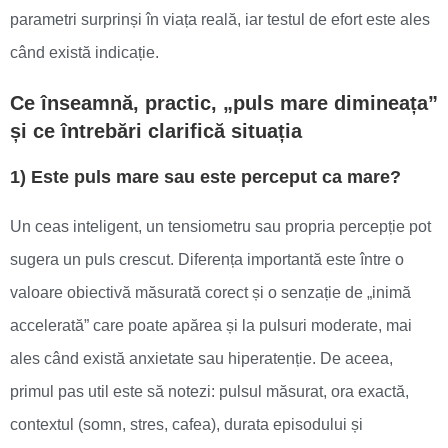
parametri surprinși în viața reală, iar testul de efort este ales
când există indicație.
Ce înseamnă, practic, „puls mare dimineața”
și ce întrebări clarifică situația
1) Este puls mare sau este perceput ca mare?
Un ceas inteligent, un tensiometru sau propria percepție pot
sugera un puls crescut. Diferența importantă este între o
valoare obiectivă măsurată corect și o senzație de „inimă
accelerată” care poate apărea și la pulsuri moderate, mai
ales când există anxietate sau hiperatenție. De aceea,
primul pas util este să notezi: pulsul măsurat, ora exactă,
contextul (somn, stres, cafea), durata episodului și