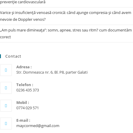
prevenție cardiovasculară
Varice și insuficiență venoasă cronică: când ajunge compresia și când avem
nevoie de Doppler venos?
„Am puls mare dimineața”: somn, apnee, stres sau ritm? cum documentăm
corect
Contact
Adresa :
Str. Domneasca nr. 6, Bl. P8, parter Galati
Telefon :
0236 435 373
Mobil :
0774 029 571
E-mail :
maycormed@gmail.com