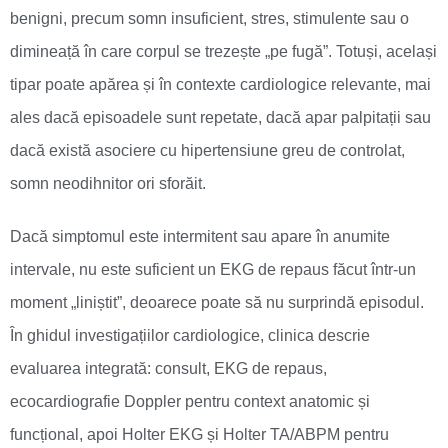
benigni, precum somn insuficient, stres, stimulente sau o
dimineață în care corpul se trezește „pe fugă”. Totuși, același
tipar poate apărea și în contexte cardiologice relevante, mai
ales dacă episoadele sunt repetate, dacă apar palpitații sau
dacă există asociere cu hipertensiune greu de controlat,
somn neodihnitor ori sforăit.
Dacă simptomul este intermitent sau apare în anumite
intervale, nu este suficient un EKG de repaus făcut într-un
moment „liniștit”, deoarece poate să nu surprindă episodul.
În ghidul investigațiilor cardiologice, clinica descrie
evaluarea integrată: consult, EKG de repaus,
ecocardiografie Doppler pentru context anatomic și
funcțional, apoi Holter EKG și Holter TA/ABPM pentru