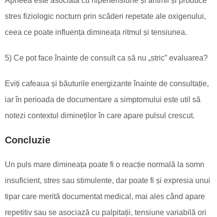
Apneea este asociată cu hipertensiune și aritmii și produce
stres fiziologic nocturn prin scăderi repetate ale oxigenului,
ceea ce poate influența dimineața ritmul și tensiunea.
5) Ce pot face înainte de consult ca să nu „stric” evaluarea?
Eviți cafeaua și băuturile energizante înainte de consultație,
iar în perioada de documentare a simptomului este util să
notezi contextul dimineților în care apare pulsul crescut.
Concluzie
Un puls mare dimineața poate fi o reacție normală la somn
insuficient, stres sau stimulente, dar poate fi și expresia unui
tipar care merită documentat medical, mai ales când apare
repetitiv sau se asociază cu palpitații, tensiune variabilă ori