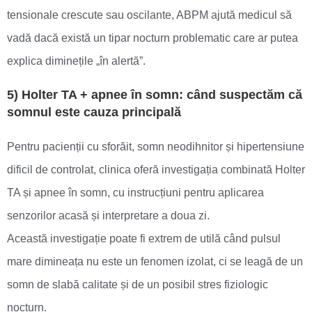
tensionale crescute sau oscilante, ABPM ajută medicul să
vadă dacă există un tipar nocturn problematic care ar putea
explica diminețile „în alertă”.
5) Holter TA + apnee în somn: când suspectăm că
somnul este cauza principală
Pentru pacienții cu sforăit, somn neodihnitor și hipertensiune
dificil de controlat, clinica oferă investigația combinată Holter
TA și apnee în somn, cu instrucțiuni pentru aplicarea
senzorilor acasă și interpretare a doua zi.
Această investigație poate fi extrem de utilă când pulsul
mare dimineața nu este un fenomen izolat, ci se leagă de un
somn de slabă calitate și de un posibil stres fiziologic
nocturn.