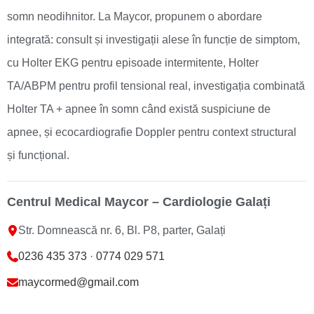
somn neodihnitor. La Maycor, propunem o abordare
integrată: consult și investigații alese în funcție de simptom,
cu Holter EKG pentru episoade intermitente, Holter
TA/ABPM pentru profil tensional real, investigația combinată
Holter TA + apnee în somn când există suspiciune de
apnee, și ecocardiografie Doppler pentru context structural
și funcțional.
Centrul Medical Maycor – Cardiologie Galați
Str. Domnească nr. 6, Bl. P8, parter, Galați
0236 435 373
·
0774 029 571
maycormed@gmail.com