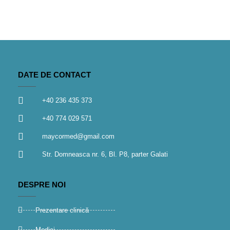
DATE DE CONTACT
+40 236 435 373
+40 774 029 571
maycormed@gmail.com
Str. Domneasca nr. 6, Bl. P8, parter Galati
DESPRE NOI
Prezentare clinică
Medici