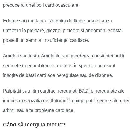
precoce al unei boli cardiovasculare.
Edeme sau umflături: Retenția de fluide poate cauza
umflături în picioare, glezne, picioare și abdomen. Acesta
poate fi un semn al insuficienței cardiace.
Amețeli sau leșin: Amețelile sau pierderea conștiinței pot fi
semnele unei probleme cardiace, în special dacă sunt
însoțite de bătăi cardiace neregulate sau de dispnee.
Palpitații sau ritm cardiac neregulat: Bătăile neregulate ale
inimii sau senzația de „fluturări” în piept pot fi semne ale unei
aritmii sau alte probleme cardiace.
Când să mergi la medic?