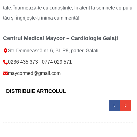
tale. Înarmează-te cu cunoștințe, fii atent la semnele corpului
tău și îngrijește-ți inima cum merită!
Centrul Medical Maycor – Cardiologie Galați
Str. Domnească nr. 6, Bl. P8, parter, Galați
0236 435 373
·
0774 029 571
maycormed@gmail.com
DISTRIBUIE ARTICOLUL