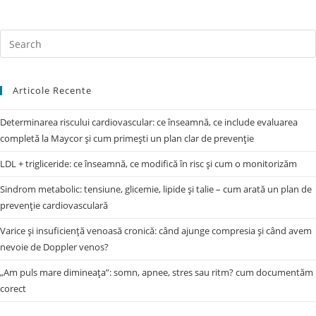
Articole Recente
Determinarea riscului cardiovascular: ce înseamnă, ce include evaluarea
completă la Maycor și cum primești un plan clar de prevenție
LDL + trigliceride: ce înseamnă, ce modifică în risc și cum o monitorizăm
Sindrom metabolic: tensiune, glicemie, lipide și talie – cum arată un plan de
prevenție cardiovasculară
Varice și insuficiență venoasă cronică: când ajunge compresia și când avem
nevoie de Doppler venos?
„Am puls mare dimineața”: somn, apnee, stres sau ritm? cum documentăm
corect