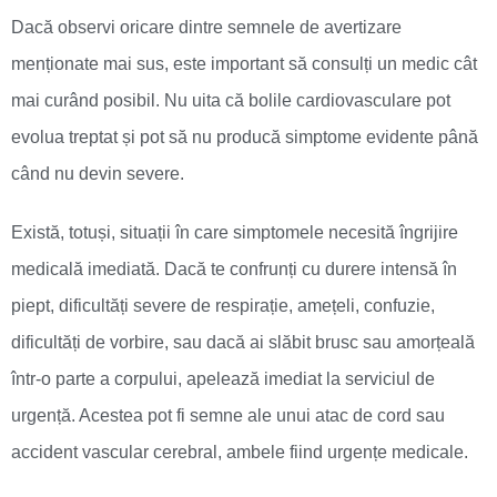
Dacă observi oricare dintre semnele de avertizare
menționate mai sus, este important să consulți un medic cât
mai curând posibil. Nu uita că bolile cardiovasculare pot
evolua treptat și pot să nu producă simptome evidente până
când nu devin severe.
Există, totuși, situații în care simptomele necesită îngrijire
medicală imediată. Dacă te confrunți cu durere intensă în
piept, dificultăți severe de respirație, amețeli, confuzie,
dificultăți de vorbire, sau dacă ai slăbit brusc sau amorțeală
într-o parte a corpului, apelează imediat la serviciul de
urgență. Acestea pot fi semne ale unui atac de cord sau
accident vascular cerebral, ambele fiind urgențe medicale.