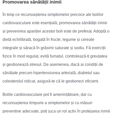
Promovarea sănătății inimii
În timp ce recunoașterea simptomelor precoce ale bolilor
cardiovasculare este esențială, promovarea sănătății inimii
și prevenirea apariției acestor boli este de preferat. Adoptă o
dietă echilibrată, bogată în fructe, legume și cereale
integrale și săracă în grăsimi saturate și sodiu. Fă exerciții
fizice în mod regulat, evită fumatul, controlează-ți greutatea
și gestionează stresul. De asemenea, dacă ai condiții de
sănătate precum hipertensiunea arterială, diabetul sau
colesterolul ridicat, asigură-te că le gestionezi eficient.
Bolile cardiovasculare pot fi amenințătoare, dar cu
recunoașterea timpurie a simptomelor și cu măsuri
preventive adecvate, poți juca un rol activ în protejarea inimii