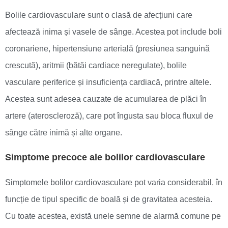
Bolile cardiovasculare sunt o clasă de afecțiuni care
afectează inima și vasele de sânge. Acestea pot include boli
coronariene, hipertensiune arterială (presiunea sanguină
crescută), aritmii (bătăi cardiace neregulate), bolile
vasculare periferice și insuficiența cardiacă, printre altele.
Acestea sunt adesea cauzate de acumularea de plăci în
artere (ateroscleroză), care pot îngusta sau bloca fluxul de
sânge către inimă și alte organe.
Simptome precoce ale bolilor cardiovasculare
Simptomele bolilor cardiovasculare pot varia considerabil, în
funcție de tipul specific de boală și de gravitatea acesteia.
Cu toate acestea, există unele semne de alarmă comune pe