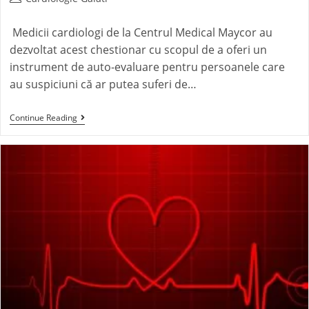
Medicii cardiologi de la Centrul Medical Maycor au
dezvoltat acest chestionar cu scopul de a oferi un
instrument de auto-evaluare pentru persoanele care
au suspiciuni că ar putea suferi de…
Continue Reading