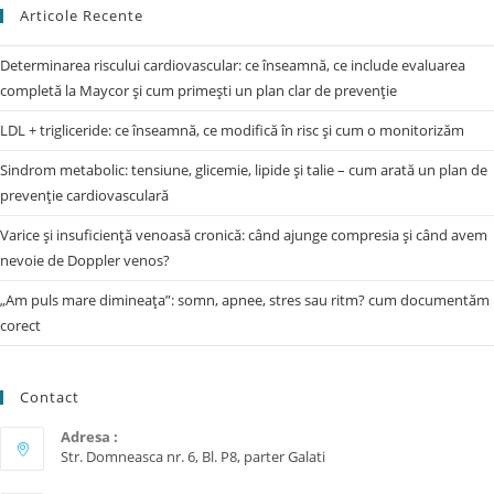
Articole Recente
Determinarea riscului cardiovascular: ce înseamnă, ce include evaluarea
completă la Maycor și cum primești un plan clar de prevenție
LDL + trigliceride: ce înseamnă, ce modifică în risc și cum o monitorizăm
Sindrom metabolic: tensiune, glicemie, lipide și talie – cum arată un plan de
prevenție cardiovasculară
Varice și insuficiență venoasă cronică: când ajunge compresia și când avem
nevoie de Doppler venos?
„Am puls mare dimineața”: somn, apnee, stres sau ritm? cum documentăm
corect
Contact
Adresa :
Str. Domneasca nr. 6, Bl. P8, parter Galati