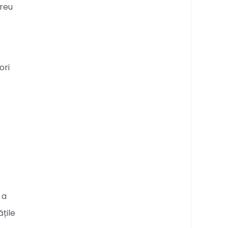
greu
ori
 a
țile