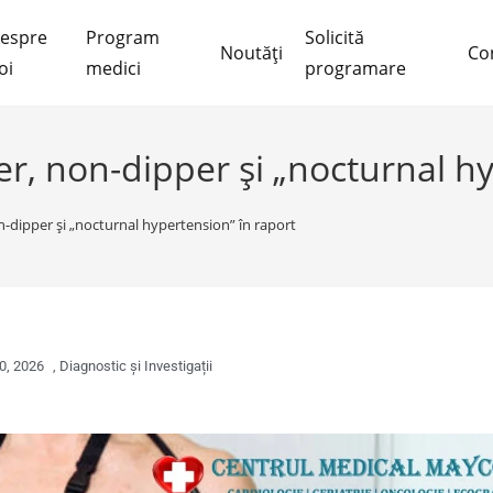
espre
Program
Solicită
Noutăți
Co
oi
medici
programare
, non-dipper și „nocturnal hy
-dipper și „nocturnal hypertension” în raport
0, 2026
,
Diagnostic și Investigații