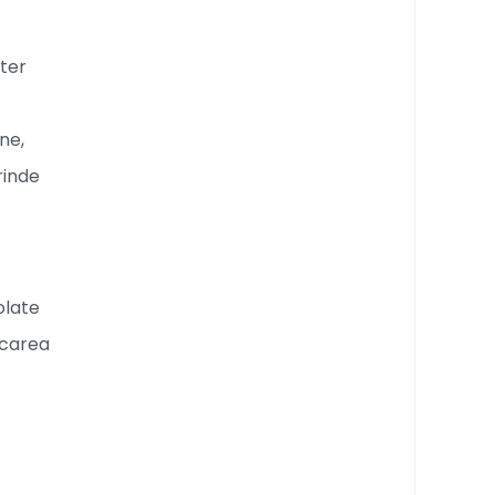
lter
ne,
rinde
olate
icarea