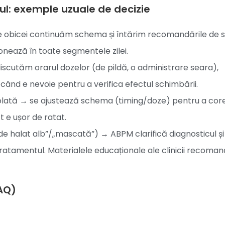
ul: exemple uzuale de decizie
e obicei continuăm schema și întărim recomandările de st
nează în toate segmentele zilei.
scutăm orarul dozelor (de pildă, o administrare seara),
 când e nevoie pentru a verifica efectul schimbării.
trolată → se ajustează schema (timing/doze) pentru a cor
 e ușor de ratat.
de halat alb”/„mascată”) → ABPM clarifică diagnosticul și
ratamentul. Materialele educaționale ale clinicii recoma
FAQ)