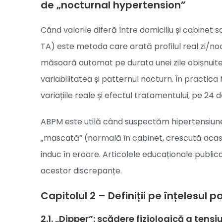
de „nocturnal hypertension”
Când valorile diferă între domiciliu și cabinet
TA) este metoda care arată profilul real zi/noap
măsoară automat pe durata unei zile obișnuite 
variabilitatea și patternul nocturn. În practi
variațiile reale și efectul tratamentului, pe 24 de
ABPM este utilă când suspectăm hipertensiune
„mascată” (normală în cabinet, crescută acasă/
induc în eroare. Articolele educaționale publica
acestor discrepanțe.
Capitolul 2 – Definiții pe înțelesul p
2.1. „Dipper”: scădere fiziologică a tensi