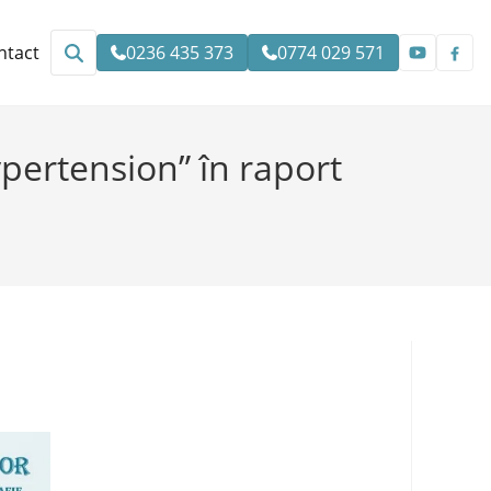
ntact
0236 435 373
0774 029 571
pertension” în raport