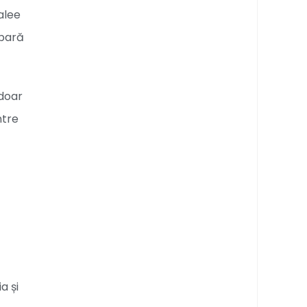
alee
mpară
 doar
ntre
a și