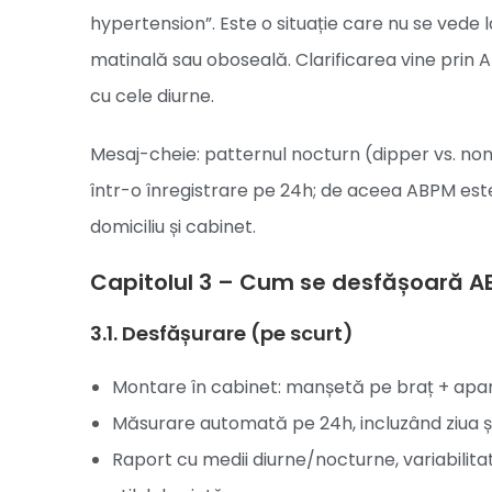
hypertension”. Este o situație care nu se ved
matinală sau oboseală. Clarificarea vine prin
cu cele diurne.
Mesaj-cheie: patternul nocturn (dipper vs. non
într-o înregistrare pe 24h; de aceea ABPM este
domiciliu și cabinet.
Capitolul 3 – Cum se desfășoară A
3.1. Desfășurare (pe scurt)
Montare în cabinet: manșetă pe braț + apara
Măsurare automată pe 24h, incluzând ziua ș
Raport cu medii diurne/nocturne, variabilitat