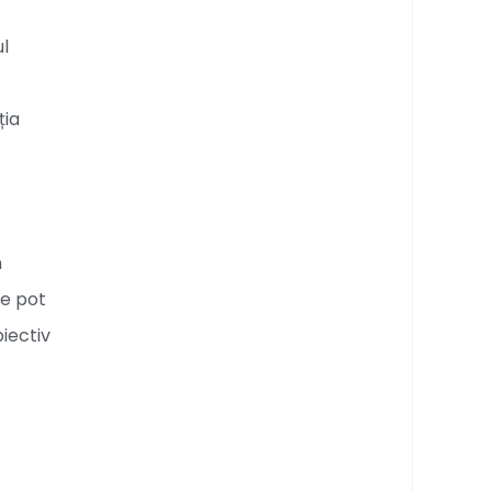
ul
ția
n
re pot
iectiv