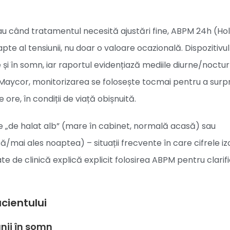
 sau când tratamentul necesită ajustări fine, ABPM 24h (Ho
te al tensiunii, nu doar o valoare ocazională. Dispozitivul
și în somn, iar raportul evidențiază mediile diurne/noctur
ca Maycor, monitorizarea se folosește tocmai pentru a surp
 ore, în condiții de viață obișnuită.
 „de halat alb” (mare în cabinet, normală acasă) sau
mai ales noaptea) – situații frecvente în care cifrele iz
te de clinică explică explicit folosirea ABPM pentru clarif
acientului
unii în somn