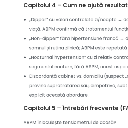
Capitolul 4 – Cum ne ajută rezultat
„Dipper” cu valori controlate zi/noapte → d
viață. ABPM confirmă că tratamentul funcțio
„Non-dipper” fără hipertensiune francă → di
somnul și rutina zilnică; ABPM este repetată
„Nocturnal hypertension” cu zi relativ con
segmentul nocturn; fără ABPM, acest aspect
Discordanță cabinet vs. domiciliu (suspect „
previne supratratarea sau, dimpotrivă, subt
explicit această abordare.
Capitolul 5 – Întrebări frecvente (
ABPM înlocuiește tensiometrul de acasă?