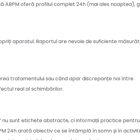
ă ABPM oferă profilul complet 24h (mai ales noaptea), 
 opriți aparatul. Raportul are nevoie de suficiente măsurăt
area tratamentului sau când apar discrepanțe noi între
fectul real al schimbărilor.
 nu sunt etichete abstracte, ci informații practice pentru
PM 24h arată obiectiv ce se întâmplă în somn și în activită