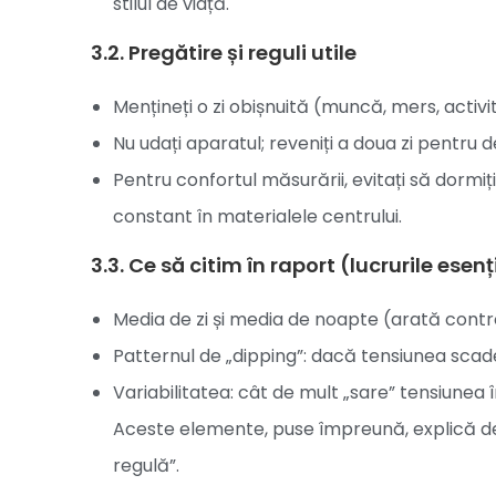
stilul de viață.
3.2. Pregătire și reguli utile
Mențineți o zi obișnuită (muncă, mers, activi
Nu udați aparatul; reveniți a doua zi pentru
Pentru confortul măsurării, evitați să dormi
constant în materialele centrului.
3.3. Ce să citim în raport (lucrurile esenț
Media de zi și media de noapte (arată contr
Patternul de „dipping”: dacă tensiunea scad
Variabilitatea: cât de mult „sare” tensiunea în
Aceste elemente, puse împreună, explică de 
regulă”.