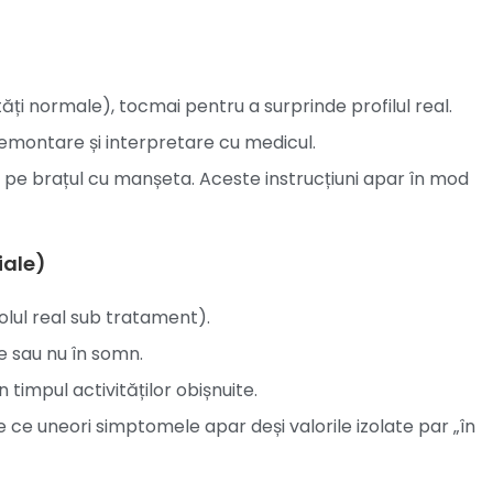
tăți normale), tocmai pentru a surprinde profilul real.
 demontare și interpretare cu medicul.
ți pe brațul cu manșeta. Aceste instrucțiuni apar în mod
iale)
olul real sub tratament).
e sau nu în somn.
 timpul activităților obișnuite.
ce uneori simptomele apar deși valorile izolate par „în