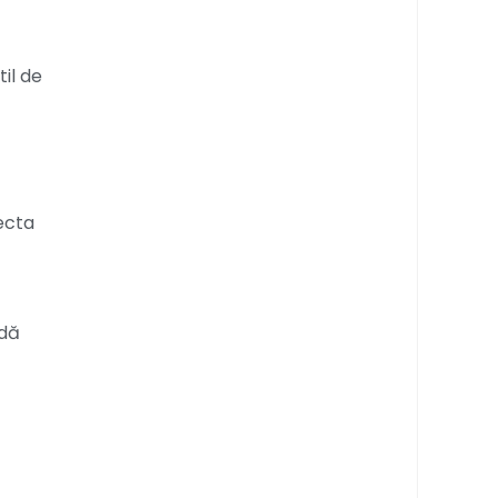
il de
ecta
ndă