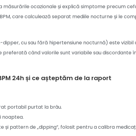
e la măsurările ocazionale și explică simptome precum cef
 ABPM, care calculează separat mediile nocturne și le co
-dipper, cu sau fără hipertensiune nocturnă) este vizibil
 preferată când valorile sunt variabile sau discordante î
BPM 24h și ce așteptăm de la raport
t portabil purtat la brâu.
i noaptea.
e și pattern de „dipping”, folosit pentru a calibra medicați