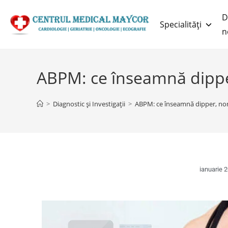
D
Specialități
n
ABPM: ce înseamnă dipper
>
Diagnostic și Investigații
>
ABPM: ce înseamnă dipper, non
ianuarie 2