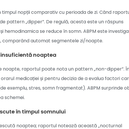
 timpul nopții comparativ cu perioada de zi. Când raport
e pattern „dipper”. De regulă, acesta este un răspuns
” și hemodinamica se reduce în somn. ABPM este investiga
ă, comparând automat segmentele zi/noapte.
 insuficientă noaptea
 noapte, raportul poate nota un pattern „non-dipper”. Î
rarul medicației și pentru decizia de a evalua factori ca
 (de exemplu, stres, somn fragmentat). ABPM surprinde ob
rea schemei.
escute în timpul somnului
crescută noaptea; raportul notează această „nocturnal