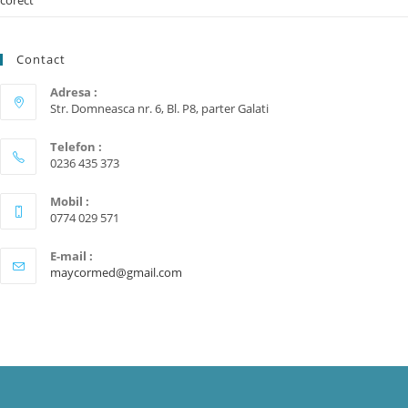
corect
Contact
Adresa :
Str. Domneasca nr. 6, Bl. P8, parter Galati
Telefon :
0236 435 373
Mobil :
0774 029 571
E-mail :
maycormed@gmail.com