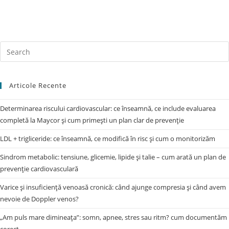
Articole Recente
Determinarea riscului cardiovascular: ce înseamnă, ce include evaluarea
completă la Maycor și cum primești un plan clar de prevenție
LDL + trigliceride: ce înseamnă, ce modifică în risc și cum o monitorizăm
Sindrom metabolic: tensiune, glicemie, lipide și talie – cum arată un plan de
prevenție cardiovasculară
Varice și insuficiență venoasă cronică: când ajunge compresia și când avem
nevoie de Doppler venos?
„Am puls mare dimineața”: somn, apnee, stres sau ritm? cum documentăm