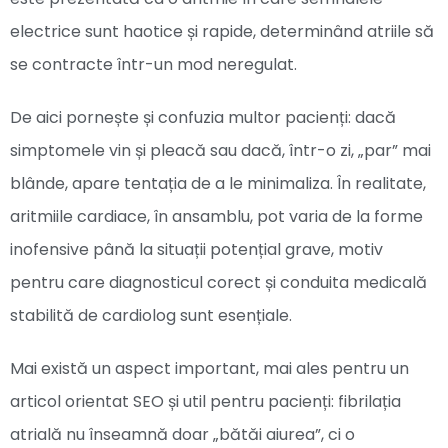
electrice sunt haotice și rapide, determinând atriile să
se contracte într-un mod neregulat.
De aici pornește și confuzia multor pacienți: dacă
simptomele vin și pleacă sau dacă, într-o zi, „par” mai
blânde, apare tentația de a le minimaliza. În realitate,
aritmiile cardiace, în ansamblu, pot varia de la forme
inofensive până la situații potențial grave, motiv
pentru care diagnosticul corect și conduita medicală
stabilită de cardiolog sunt esențiale.
Mai există un aspect important, mai ales pentru un
articol orientat SEO și util pentru pacienți: fibrilația
atrială nu înseamnă doar „bătăi aiurea”, ci o