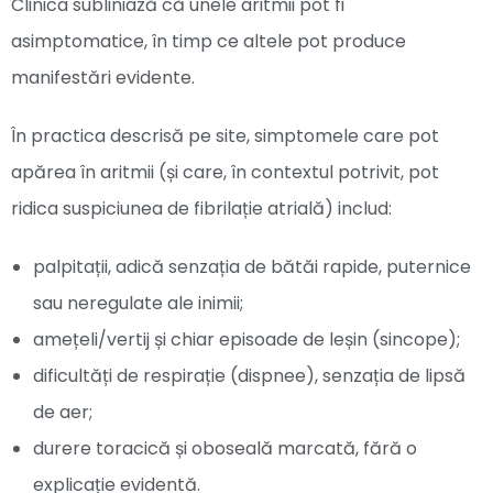
Clinica subliniază că unele aritmii pot fi
asimptomatice, în timp ce altele pot produce
manifestări evidente.
În practica descrisă pe site, simptomele care pot
apărea în aritmii (și care, în contextul potrivit, pot
ridica suspiciunea de fibrilație atrială) includ:
palpitații, adică senzația de bătăi rapide, puternice
sau neregulate ale inimii;
amețeli/vertij și chiar episoade de leșin (sincope);
dificultăți de respirație (dispnee), senzația de lipsă
de aer;
durere toracică și oboseală marcată, fără o
explicație evidentă.