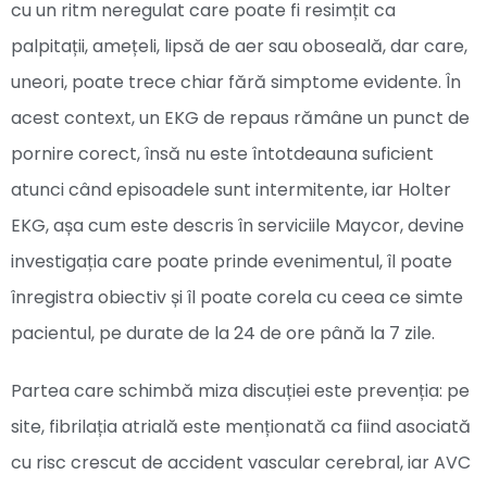
cu un ritm neregulat care poate fi resimțit ca
palpitații, amețeli, lipsă de aer sau oboseală, dar care,
uneori, poate trece chiar fără simptome evidente. În
acest context, un EKG de repaus rămâne un punct de
pornire corect, însă nu este întotdeauna suficient
atunci când episoadele sunt intermitente, iar Holter
EKG, așa cum este descris în serviciile Maycor, devine
investigația care poate prinde evenimentul, îl poate
înregistra obiectiv și îl poate corela cu ceea ce simte
pacientul, pe durate de la 24 de ore până la 7 zile.
Partea care schimbă miza discuției este prevenția: pe
site, fibrilația atrială este menționată ca fiind asociată
cu risc crescut de accident vascular cerebral, iar AVC