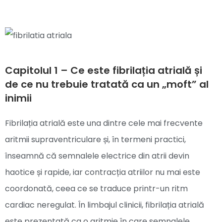
Capitolul 1 – Ce este fibrilația atrială și
de ce nu trebuie tratată ca un „moft” al
inimii
Fibrilația atrială este una dintre cele mai frecvente
aritmii supraventriculare și, în termeni practici,
înseamnă că semnalele electrice din atrii devin
haotice și rapide, iar contracția atriilor nu mai este
coordonată, ceea ce se traduce printr-un ritm
cardiac neregulat. În limbajul clinicii, fibrilația atrială
este prezentată ca o aritmie în care semnalele