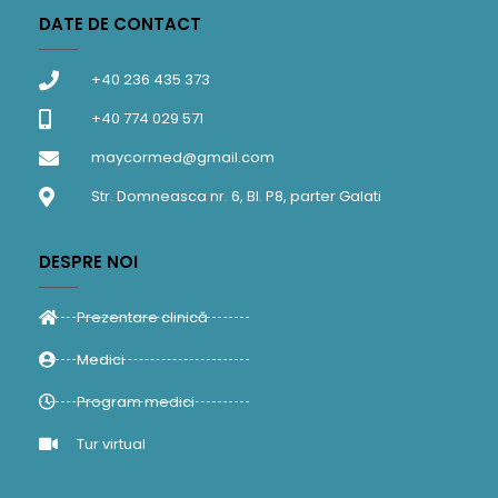
DATE DE CONTACT
+40 236 435 373
+40 774 029 571
maycormed@gmail.com
Str. Domneasca nr. 6, Bl. P8, parter Galati
DESPRE NOI
Prezentare clinică
Medici
Program medici
Tur virtual