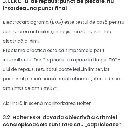
3.1. EKG-ul de repaus: punct de plecare, nu
întotdeauna punct final
Electrocardiograma (EKG) este testul de bază pentru
detectarea aritmiilor și înregistrează activitatea
electrică a inimii.
Problema practică este că simptomele pot fi
intermitente. Dacă episodul nu apare în timpul EKG-
ului de repaus, rezultatul poate ieși „în limite”, iar
pacientul pleacă acasă cu întrebarea: „atunci de ce
am simțit ce am simțit?”.
Aici intră în scenă monitorizarea Holter.
3.2. Holter EKG: dovada obiectivă a aritmiei
când episoadele sunt rare sau „capricioase”