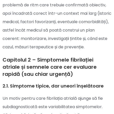
problemă de ritm care trebuie confirmată obiectiv,
apoi încadrată corect într-un context mai larg (istoric
medical, factori favorizanți, eventuale comorbidități),
astfel încât medicul să poată construi un plan
coerent: monitorizare, investigații țintite și, când este
cazul, măsuri terapeutice și de prevenție.
Capitolul 2 – Simptomele fibrilației
atriale și semnele care cer evaluare
rapidă (sau chiar urgență)
2.1. Simptome tipice, dar uneori înșelătoare
Un motiv pentru care fibrilația atrială ajunge să fie
subdiagnosticată este variabilitatea simptomelor.