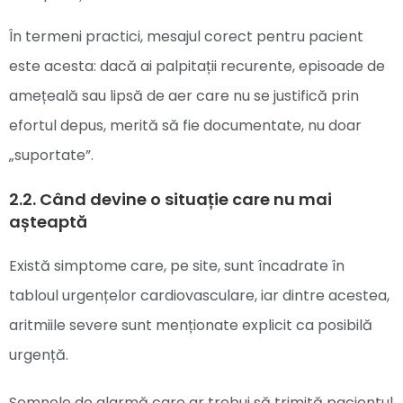
În termeni practici, mesajul corect pentru pacient
este acesta: dacă ai palpitații recurente, episoade de
amețeală sau lipsă de aer care nu se justifică prin
efortul depus, merită să fie documentate, nu doar
„suportate”.
2.2. Când devine o situație care nu mai
așteaptă
Există simptome care, pe site, sunt încadrate în
tabloul urgențelor cardiovasculare, iar dintre acestea,
aritmiile severe sunt menționate explicit ca posibilă
urgență.
Semnele de alarmă care ar trebui să trimită pacientul