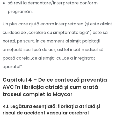
să revii la demontare/interpretare conform
programării.
Un plus care ajută enorm interpretarea (și este aliniat
cu ideea de „corelare cu simptomatologia”) este să
notezi, pe scurt, în ce moment ai simțit palpitații,
amețeală sau lipsă de aer, astfel încât medicul să
poată corela „ce ai simțit” cu „ce a înregistrat
aparatul”.
Capitolul 4 – De ce contează prevenția
AVC în fibrilația atrială și cum arată
traseul complet la Maycor
4.1. Legătura esențială: fibrilația atrială și
riscul de accident vascular cerebral