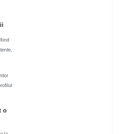
ii
fiind
tente,
itor
rofilul
t o
le la