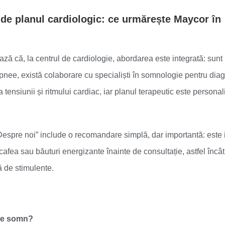
 de planul cardiologic: ce urmărește Maycor în
ă că, la centrul de cardiologie, abordarea este integrată: sunt
apnee, există colaborare cu specialiști în somnologie pentru dia
tensiunii și ritmului cardiac, iar planul terapeutic este personali
„Despre noi” include o recomandare simplă, dar importantă: este 
cafea sau băuturi energizante înainte de consultație, astfel încât
ă de stimulente.
 de somn?