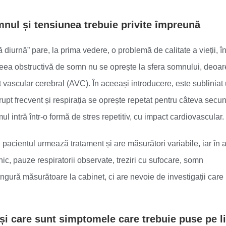
omnul și tensiunea trebuie privite împreună
 diurnă” pare, la prima vedere, o problemă de calitate a vieții, î
pneea obstructivă de somn nu se oprește la sfera somnului, deoa
nt vascular cerebral (AVC). În aceeași introducere, este subliniat
erupt frecvent și respirația se oprește repetat pentru câteva secu
l intră într-o formă de stres repetitiv, cu impact cardiovascular.
acientul urmează tratament și are măsurători variabile, iar în 
ic, pauze respiratorii observate, treziri cu sufocare, somn
ngură măsurătoare la cabinet, ci are nevoie de investigații care
și care sunt simptomele care trebuie puse pe li