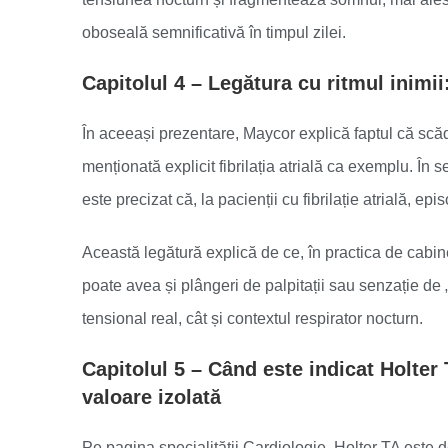
oboseală semnificativă în timpul zilei.
Capitolul 4 – Legătura cu ritmul inimii:
În aceeași prezentare, Maycor explică faptul că scăder
menționată explicit fibrilația atrială ca exemplu. În
este precizat că, la pacienții cu fibrilație atrială, 
Această legătură explică de ce, în practica de cabin
poate avea și plângeri de palpitații sau senzație de „
tensional real, cât și contextul respirator nocturn.
Capitolul 5 – Când este indicat Holter
valoare izolată
Pe pagina specialității Cardiologie, Holter TA este de