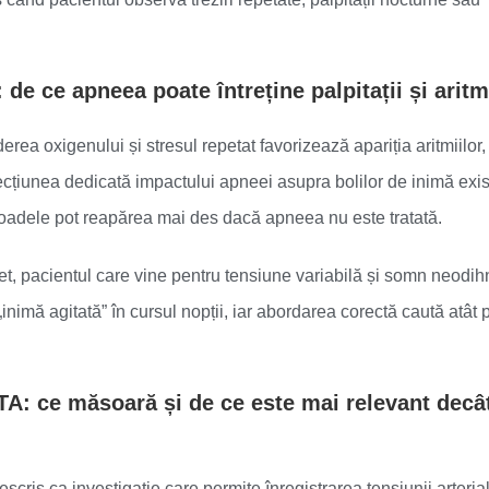
 de ce apneea poate întreține palpitații și aritm
ea oxigenului și stresul repetat favorizează apariția aritmiilor, 
 secțiunea dedicată impactului apneei asupra bolilor de inimă exis
episoadele pot reapărea mai des dacă apneea nu este tratată.
et, pacientul care vine pentru tensiune variabilă și somn neodihn
inimă agitată” în cursul nopții, iar abordarea corectă caută atât p
 TA: ce măsoară și de ce este mai relevant decâ
scris ca investigație care permite înregistrarea tensiunii arteria