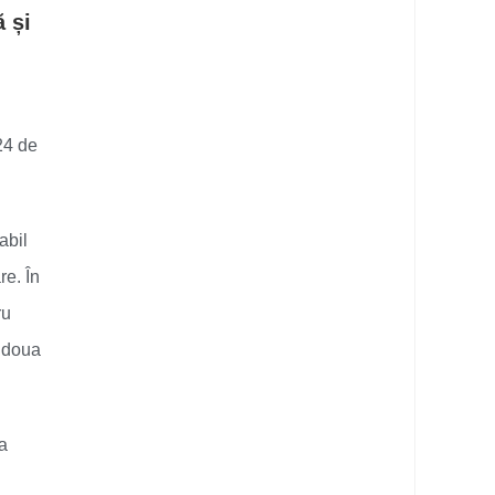
 și
24 de
abil
re. În
ru
a doua
a