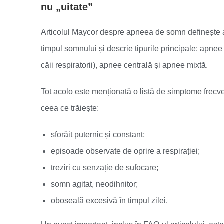
nu „uitate”
Articolul Maycor despre apneea de somn definește ap
timpul somnului și descrie tipurile principale: apnee
căii respiratorii), apnee centrală și apnee mixtă.
Tot acolo este menționată o listă de simptome frecvent
ceea ce trăiește:
sforăit puternic și constant;
episoade observate de oprire a respirației;
treziri cu senzație de sufocare;
somn agitat, neodihnitor;
oboseală excesivă în timpul zilei.