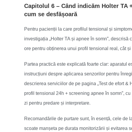
Capitolul 6 – Când indicăm Holter TA 
cum se desfășoară
Pentru pacienții la care profilul tensional și simp
investigația „Holter TA și apnee în somn”, descrisă c
ore pentru obținerea unui profil tensional real, cât ș
Partea practică este explicată foarte clar: aparatul e
instrucțiuni despre aplicarea senzorilor pentru înregi
descrierea serviciilor de pe pagina „Test de efort &
profil tensional 24h + screening apnee în somn”, cu i
zi pentru predare și interpretare.
Recomandările de purtare sunt, în esență, cele de la
scoate manșeta pe durata monitorizării și evitarea 