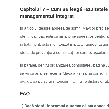
Capitolul 7 – Cum se leagă rezultatele
managementul integrat
În articolul despre apneea de somn, Maycor precizeaz
identificați pacienții cu simptome sugestive pentru 
și tratament, este monitorizat impactul apneei asupra 
ideea de prevenție a complicațiilor cardiovasculare.
În paralel, pentru organizarea consultației, pagina 
să vii cu analize recente (dacă ai) și să nu consumi 
evaluarea pulsului și tensiunii să nu fie distorsionat
FAQ
1) Dacă sforăi, înseamnă automat că am apnee