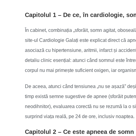
Capitolul 1 – De ce, în cardiologie, s
În cabinet, combinația „sforăit, somn agitat, oboseală
site-ul Cardiologie Galați este explicat direct că a
asociază cu hipertensiune, aritmii, infarct și accide
detaliu clinic esențial: atunci când somnul este într
corpul nu mai primește suficient oxigen, iar organismu
De aceea, atunci când tensiunea „nu se așază” deși p
timp există semne sugestive de apnee (sforăit putern
neodihnitor), evaluarea corectă nu se rezumă la o si
surprind viața reală, pe 24 de ore, inclusiv noaptea.
Capitolul 2 – Ce este apneea de somn 