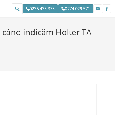
0236 435 373
0774 029 571
: când indicăm Holter TA