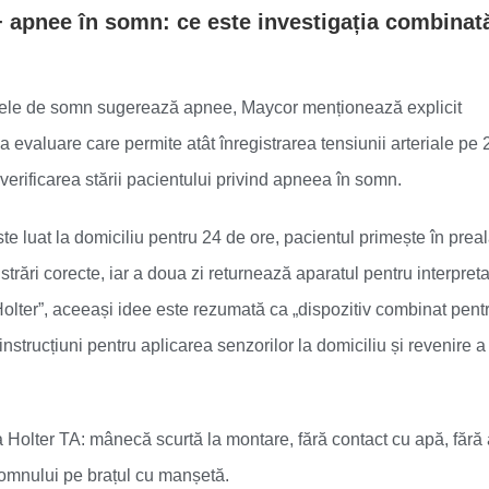
+ apnee în somn: ce este investigația combinată
tomele de somn sugerează apnee, Maycor menționează explicit
a evaluare care permite atât înregistrarea tensiunii arteriale pe 
i verificarea stării pacientului privind apneea în somn.
ste luat la domiciliu pentru 24 de ore, pacientul primește în preal
strări corecte, iar a doua zi returnează aparatul pentru interpreta
 Holter”, aceeași idee este rezumată ca „dispozitiv combinat pent
nstrucțiuni pentru aplicarea senzorilor la domiciliu și revenire 
 Holter TA: mânecă scurtă la montare, fără contact cu apă, fără 
somnului pe brațul cu manșetă.