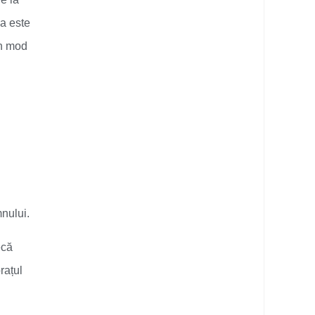
da este
în mod
nului.
ecă
rațul