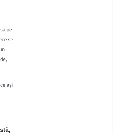
nsă pe
rece se
 un
nde,
același
stă,