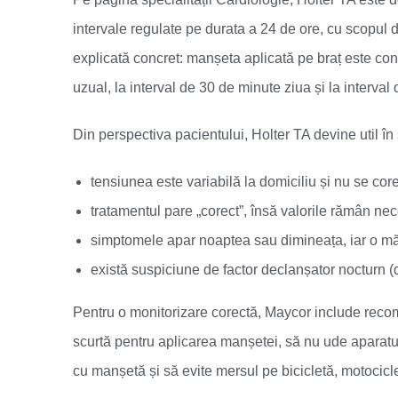
intervale regulate pe durata a 24 de ore, cu scopul d
explicată concret: manșeta aplicată pe braț este cone
uzual, la interval de 30 de minute ziua și la interval
Din perspectiva pacientului, Holter TA devine util în
tensiunea este variabilă la domiciliu și nu se cor
tratamentul pare „corect”, însă valorile rămân nec
simptomele apar noaptea sau dimineața, iar o mă
există suspiciune de factor declanșator nocturn 
Pentru o monitorizare corectă, Maycor include recom
scurtă pentru aplicarea manșetei, să nu ude aparatu
cu manșetă și să evite mersul pe bicicletă, motocic