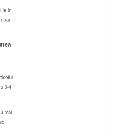
:
ile în
i doar
unea
ticolul
cu 3-4
nu mai
esc