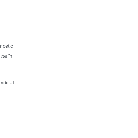
gnostic
zat în
indicat