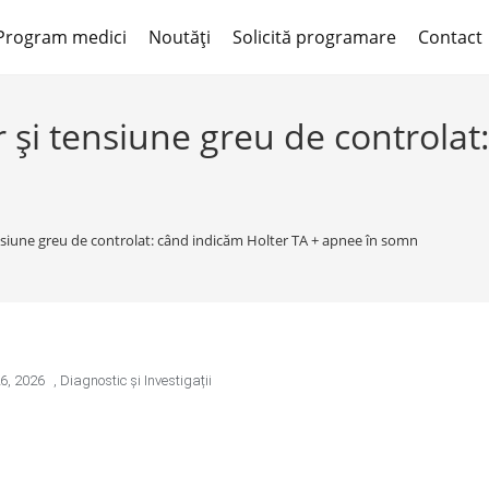
Program medici
Noutăți
Solicită programare
Contact
 și tensiune greu de controlat
nsiune greu de controlat: când indicăm Holter TA + apnee în somn
26, 2026
,
Diagnostic și Investigații