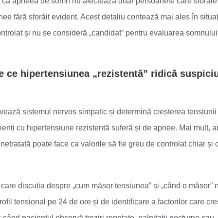
ste că apneea de somn nu afectează doar persoanele care sforăie
nee fără sforăit evident. Acest detaliu contează mai ales în situați
controlat și nu se consideră „candidat” pentru evaluarea somnulu
e ce hipertensiunea „rezistentă” ridică suspici
tivează sistemul nervos simpatic și determină creșterea tensiunii
cienți cu hipertensiune rezistentă suferă și de apnee. Mai mult, ar
etratată poate face ca valorile să fie greu de controlat chiar și 
n care discuția despre „cum măsor tensiunea” și „când o măsor” 
fil tensional pe 24 de ore și de identificare a factorilor care cr
ând pacientul observă treziri repetate, palpitații nocturne sau