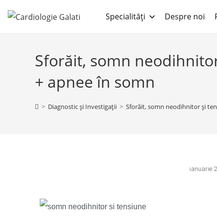
Specialități
Despre noi
Sforăit, somn neodihnitor
+ apnee în somn
>
Diagnostic și Investigații
>
Sforăit, somn neodihnitor și te
ianuarie 