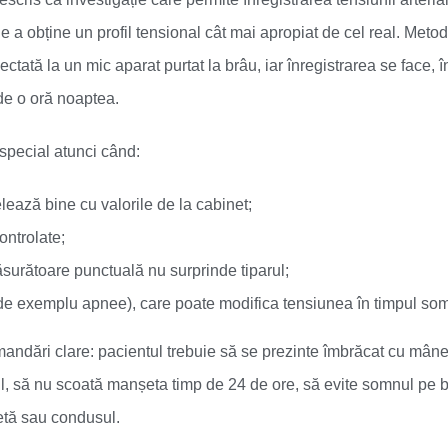
e a obține un profil tensional cât mai apropiat de cel real. Meto
ctată la un mic aparat purtat la brâu, iar înregistrarea se face, 
 de o oră noaptea.
 special atunci când:
elează bine cu valorile de la cabinet;
ontrolate;
surătoare punctuală nu surprinde tiparul;
(de exemplu apnee), care poate modifica tensiunea în timpul som
andări clare: pacientul trebuie să se prezinte îmbrăcat cu mân
l, să nu scoată manșeta timp de 24 de ore, să evite somnul pe b
letă sau condusul.