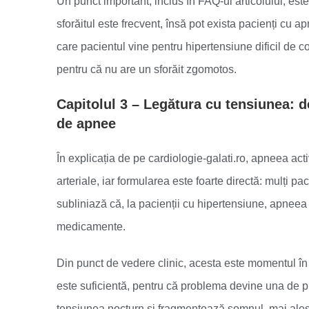
Un punct important, inclus în FAQ-ul articolului, e
sforăitul este frecvent, însă pot exista pacienți cu ap
care pacientul vine pentru hipertensiune dificil de 
pentru că nu are un sforăit zgomotos.
Capitolul 3 – Legătura cu tensiunea: d
de apnee
În explicația de pe cardiologie-galati.ro, apneea ac
arteriale, iar formularea este foarte directă: mulți pa
subliniază că, la pacienții cu hipertensiune, apneea n
medicamente.
Din punct de vedere clinic, acesta este momentul î
este suficientă, pentru că problema devine una de pro
tensiunea nocturn și fragmentează somnul, mai ales c