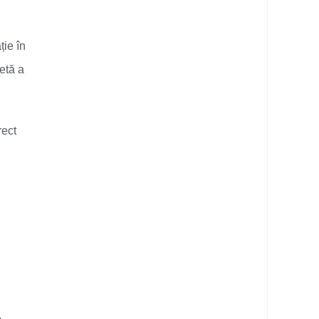
ție în
etă a
rect