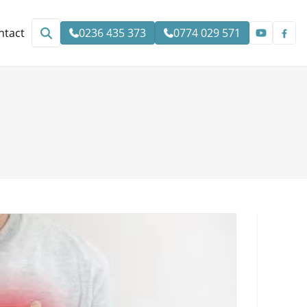
ntact
0236 435 373
0774 029 571