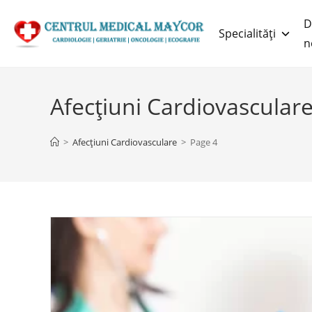
D
Specialități
n
Afecțiuni Cardiovascular
>
Afecțiuni Cardiovasculare
>
Page 4