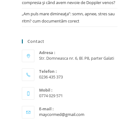
compresia și când avem nevoie de Doppler venos?
„Am puls mare dimineața”: somn, apnee, stres sau
ritm? cum documentăm corect
Contact
Adresa :
Str. Domneasca nr. 6, Bl. P8, parter Galati
Telefon :
0236 435 373
Mobil :
0774 029 571
E-mail :
maycormed@gmail.com