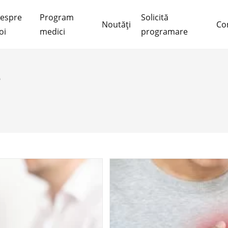
espre
Program
Solicită
Noutăți
Co
oi
medici
programare
e