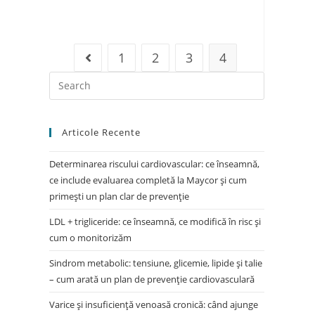
1
2
3
4
Articole Recente
Determinarea riscului cardiovascular: ce înseamnă,
ce include evaluarea completă la Maycor și cum
primești un plan clar de prevenție
LDL + trigliceride: ce înseamnă, ce modifică în risc și
cum o monitorizăm
Sindrom metabolic: tensiune, glicemie, lipide și talie
– cum arată un plan de prevenție cardiovasculară
Varice și insuficiență venoasă cronică: când ajunge