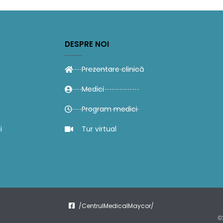
DESPRE NOI
Prezentare clinică
Medici
Program medici
i
Tur virtual
/CentrulMedicalMaycor/
©