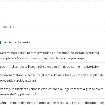
Articole Recente
Determinarea riscului cardiovascular: ce înseamnă, ce include evaluarea
completă la Maycor și cum primești un plan clar de prevenție
LDL + trigliceride: ce înseamnă, ce modifică în risc și cum o monitorizăm
Sindrom metabolic: tensiune, glicemie, lipide și talie – cum arată un plan de
prevenție cardiovasculară
Varice și insuficiență venoasă cronică: când ajunge compresia și când avem
nevoie de Doppler venos?
„Am puls mare dimineața”: somn, apnee, stres sau ritm? cum documentăm