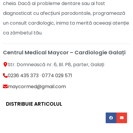
cheia. Dacă ai probleme dentare sau ai fost
diagnosticat cu afecțiuni parodontale, programează
un consult cardiologic, inima ta merită aceeași atenție
ca zâmbetul tău.
Centrul Medical Maycor – Cardiologie Galați
Str. Domnească nr. 6, Bl. P8, parter, Galați
0236 435 373
·
0774 029 571
maycormed@gmail.com
DISTRIBUIE ARTICOLUL