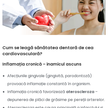
Cum se leagă sănătatea dentară de cea
cardiovasculară?
Inflamația cronică – inamicul ascuns
Afecțiunile gingivale (gingivită, parodontoză)
provoacă inflamație constantă în organism.
Inflamația cronică favorizează
ateroscleroza
–
depunerea de plăci de grăsime pe pereții arterelor.
Ateroscleroza este cauza principală a infarctului și