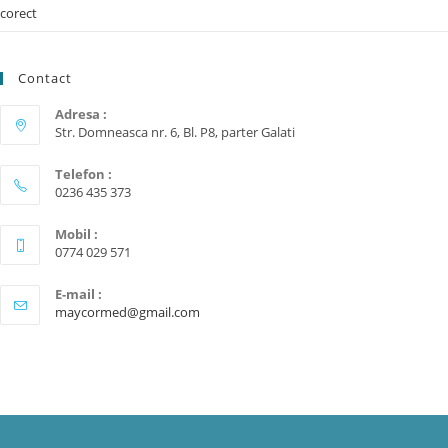
corect
Contact
Adresa :
Str. Domneasca nr. 6, Bl. P8, parter Galati
Telefon :
0236 435 373
Mobil :
0774 029 571
E-mail :
maycormed@gmail.com