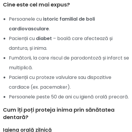
Cine este cel mai expus?
Persoanele cu
istoric familial de boli
cardiovasculare
.
Pacienții cu
diabet
– boală care afectează și
dantura, și inima.
Fumătorii, la care riscul de parodontoză și infarct se
multiplică.
Pacienții cu proteze valvulare sau dispozitive
cardiace (ex. pacemaker).
Persoanele peste 50 de ani cu igienă orală precară.
Cum îți poți proteja inima prin sănătatea
dentară?
Igiena orală zilnică