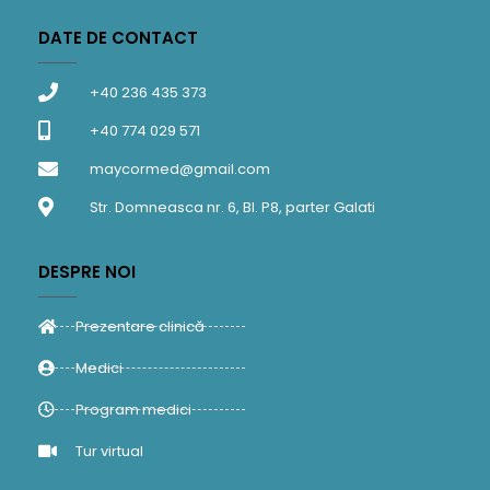
DATE DE CONTACT
+40 236 435 373
+40 774 029 571
maycormed@gmail.com
Str. Domneasca nr. 6, Bl. P8, parter Galati
DESPRE NOI
Prezentare clinică
Medici
Program medici
Tur virtual