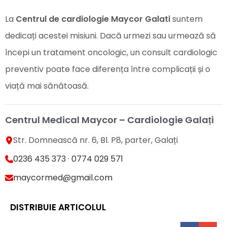
La
Centrul de cardiologie Maycor Galati
suntem
dedicați acestei misiuni. Dacă urmezi sau urmează să
începi un tratament oncologic, un consult cardiologic
preventiv poate face diferența între complicații și o
viață mai sănătoasă.
Centrul Medical Maycor – Cardiologie Galați
Str. Domnească nr. 6, Bl. P8, parter, Galați
0236 435 373
·
0774 029 571
maycormed@gmail.com
DISTRIBUIE ARTICOLUL