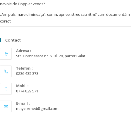
nevoie de Doppler venos?
„Am puls mare dimineața”: somn, apnee, stres sau ritm? cum documentăm
corect
Contact
Adresa :
Str. Domneasca nr. 6, Bl. P8, parter Galati
Telefon :
0236 435 373
Mobil :
0774 029 571
E-mail :
maycormed@gmail.com