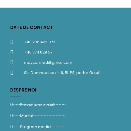
DATE DE CONTACT
+40 236 435 373
+40 774 029 571
maycormed@gmail.com
Str. Domneasca nr. 6, Bl. P8, parter Galati
DESPRE NOI
Prezentare clinică
Medici
Program medici