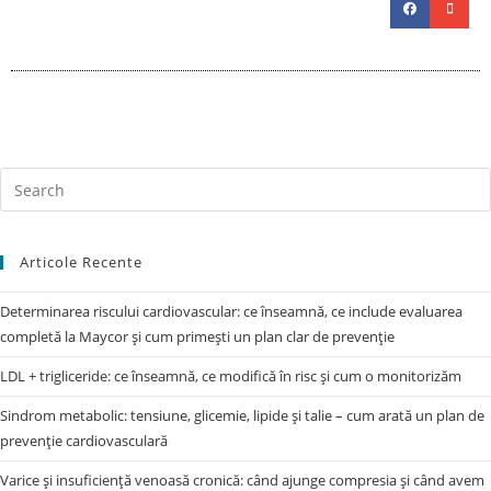
Articole Recente
Determinarea riscului cardiovascular: ce înseamnă, ce include evaluarea
completă la Maycor și cum primești un plan clar de prevenție
LDL + trigliceride: ce înseamnă, ce modifică în risc și cum o monitorizăm
Sindrom metabolic: tensiune, glicemie, lipide și talie – cum arată un plan de
prevenție cardiovasculară
Varice și insuficiență venoasă cronică: când ajunge compresia și când avem