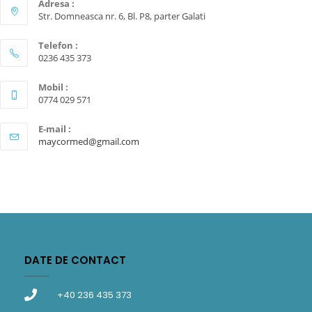
Adresa :
Str. Domneasca nr. 6, Bl. P8, parter Galati
Telefon :
0236 435 373
Mobil :
0774 029 571
E-mail :
maycormed@gmail.com
DATE DE CONTACT
+40 236 435 373