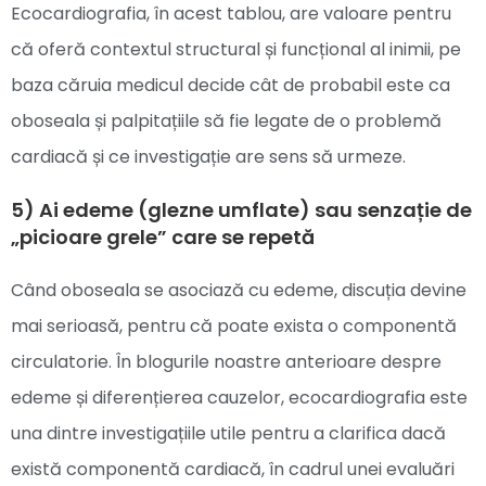
Ecocardiografia, în acest tablou, are valoare pentru
că oferă contextul structural și funcțional al inimii, pe
baza căruia medicul decide cât de probabil este ca
oboseala și palpitațiile să fie legate de o problemă
cardiacă și ce investigație are sens să urmeze.
5) Ai edeme (glezne umflate) sau senzație de
„picioare grele” care se repetă
Când oboseala se asociază cu edeme, discuția devine
mai serioasă, pentru că poate exista o componentă
circulatorie. În blogurile noastre anterioare despre
edeme și diferențierea cauzelor, ecocardiografia este
una dintre investigațiile utile pentru a clarifica dacă
există componentă cardiacă, în cadrul unei evaluări