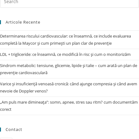
Articole Recente
Determinarea riscului cardiovascular: ce înseamnă, ce include evaluarea
completă la Maycor și cum primești un plan clar de prevenție
LDL + trigliceride: ce înseamnă, ce modifică în risc și cum o monitorizăm
Sindrom metabolic: tensiune, glicemie, lipide și talie – cum arată un plan de
prevenție cardiovasculară
Varice și insuficiență venoasă cronică: când ajunge compresia și când avem
nevoie de Doppler venos?
„Am puls mare dimineața”: somn, apnee, stres sau ritm? cum documentăm
corect
Contact