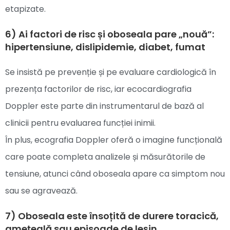
etapizate.
6) Ai factori de risc și oboseala pare „nouă”:
hipertensiune, dislipidemie, diabet, fumat
Se insistă pe prevenție și pe evaluare cardiologică în
prezența factorilor de risc, iar ecocardiografia
Doppler este parte din instrumentarul de bază al
clinicii pentru evaluarea funcției inimii.
În plus, ecografia Doppler oferă o imagine funcțională
care poate completa analizele și măsurătorile de
tensiune, atunci când oboseala apare ca simptom nou
sau se agravează.
7) Oboseala este însoțită de durere toracică,
amețeală sau episoade de leșin