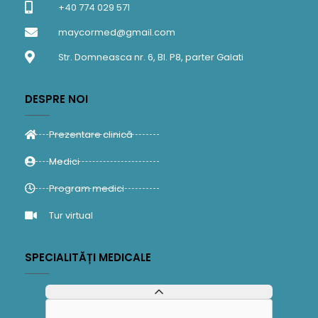
+40 774 029 571
maycormed@gmail.com
Str. Domneasca nr. 6, Bl. P8, parter Galati
DESPRE NOI
Prezentare clinică
Medici
Program medici
Tur virtual
SPECIALITĂȚI MEDICALE