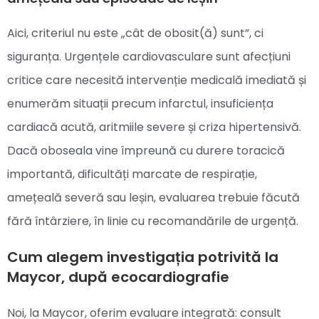
Aici, criteriul nu este „cât de obosit(ă) sunt”, ci
siguranța. Urgențele cardiovasculare sunt afecțiuni
critice care necesită intervenție medicală imediată și
enumerăm situații precum infarctul, insuficiența
cardiacă acută, aritmiile severe și criza hipertensivă.
Dacă oboseala vine împreună cu durere toracică
importantă, dificultăți marcate de respirație,
amețeală severă sau leșin, evaluarea trebuie făcută
fără întârziere, în linie cu recomandările de urgență.
Cum alegem investigația potrivită la
Maycor, după ecocardiografie
Noi, la Maycor, oferim evaluare integrată: consult