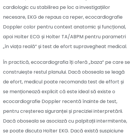
cardiologic cu stabilirea pe loc a investigațiilor
necesare, EKG de repaus ca reper, ecocardiografie
Doppler color pentru context anatomic și funcțional,
apoi Holter ECG și Holter TA/ABPM pentru parametri
„în viața reală” și test de efort supravegheat medical.
În practică, ecocardiografia îți oferă „baza” pe care se
construiește restul planului. Dacă oboseala se leagă
de efort, medicul poate recomanda test de effort și
se menționează explicit că este ideal să existe o
ecocardiografie Doppler recentă înainte de test,
pentru creșterea siguranței și preciziei interpretării.
Dacă oboseala se asociază cu palpitații intermitente,
se poate discuta Holter EKG. Dacă există suspiciune