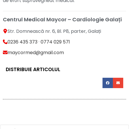
de efort supravegheat medical.
Centrul Medical Maycor – Cardiologie Galați
Str. Domnească nr. 6, Bl. P8, parter, Galați
0236 435 373
·
0774 029 571
maycormed@gmail.com
DISTRIBUIE ARTICOLUL