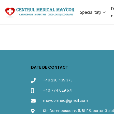
D
Specialități
n
DATE DE CONTACT
+40 236 435 373
+40 774 029 571
maycormed@gmail.com
Str. Domneasca nr. 6, Bl. P8, parter Galat