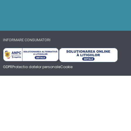
INFORMARE CONSUMATORI
GDPR
Protectia datelor personale
Cookie