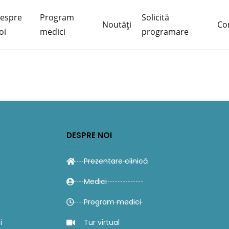
espre
Program
Solicită
Noutăți
Co
oi
medici
programare
DESPRE NOI
Prezentare clinică
Medici
Program medici
i
Tur virtual