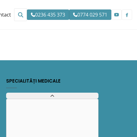
ntact
0236 435 373
0774 029 571
SPECIALITĂȚI MEDICALE