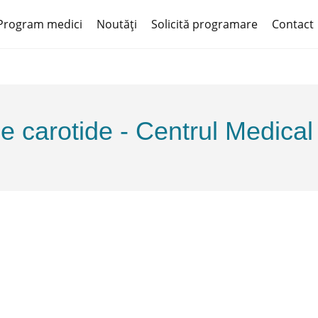
Program medici
Noutăți
Solicită programare
Contact
e carotide -
Centrul Medica