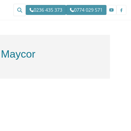
0236 435 373
0774 029 571
l Maycor